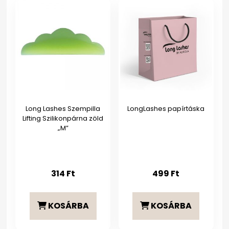
Long Lashes Szempilla
LongLashes papírtáska
Lifting Szilikonpárna zöld
„M”
314
Ft
499
Ft
KOSÁRBA
KOSÁRBA