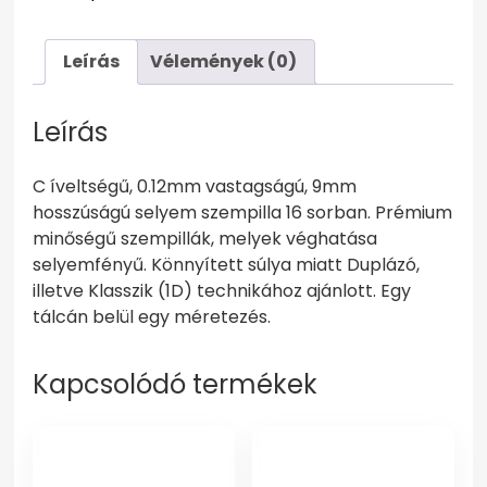
Leírás
Vélemények (0)
Leírás
C íveltségű, 0.12mm vastagságú, 9mm
hosszúságú selyem szempilla 16 sorban. Prémium
minőségű szempillák, melyek véghatása
selyemfényű. Könnyített súlya miatt Duplázó,
illetve Klasszik (1D) technikához ajánlott. Egy
tálcán belül egy méretezés.
Kapcsolódó termékek