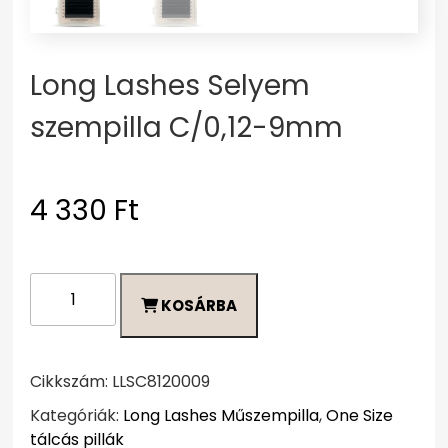
Long Lashes Selyem
szempilla C/0,12-9mm
4 330
Ft
Long
KOSÁRBA
Lashes
Selyem
szempilla
C/0,12-
Cikkszám:
LLSC8120009
9mm
Kategóriák:
Long Lashes Műszempilla
,
One Size
mennyiség
tálcás pillák