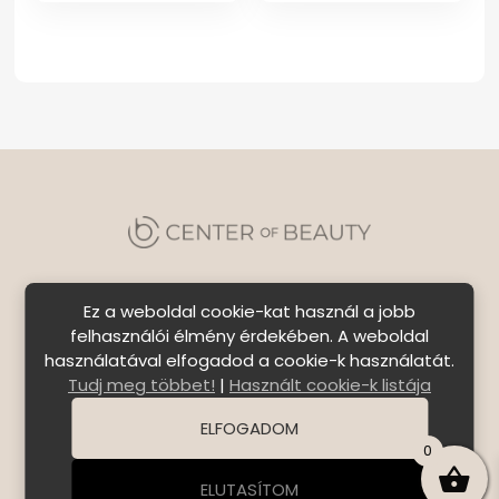
Ez a weboldal cookie-kat használ a jobb
felhasználói élmény érdekében. A weboldal
használatával elfogadod a cookie-k használatát.
Szállítási feltételek
|
Általános Szerződési
Tudj meg többet!
|
Használt cookie-k listája
Feltételek
|
Bejelentkezés
ELFOGADOM
© Copyright 2026 C E N T E R o f B E A U T Y | All Rights
0
Reserved. | Designed by
ASSEMBLY
ELUTASÍTOM