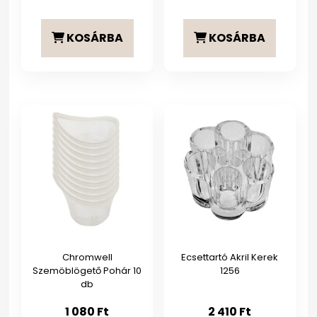
KOSÁRBA
KOSÁRBA
Chromwell
Ecsettartó Akril Kerek
Szemöblögető Pohár 10
1256
db
1 080
Ft
2 410
Ft