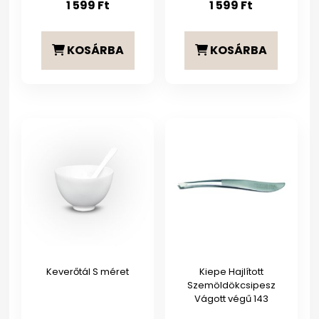
1 599
Ft
1 599
Ft
KOSÁRBA
KOSÁRBA
Keverőtál S méret
Kiepe Hajlított
Szemöldökcsipesz
Vágott végű 143