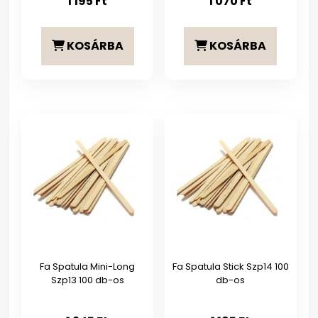
1 195
Ft
1 070
Ft
KOSÁRBA
KOSÁRBA
Fa Spatula Mini-Long
Fa Spatula Stick Szp14 100
Szp13 100 db-os
db-os