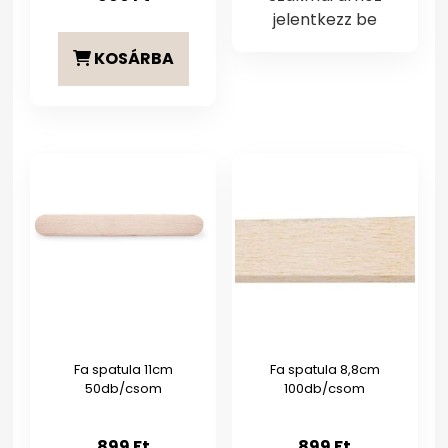
jelentkezz be
KOSÁRBA
Fa spatula 11cm
Fa spatula 8,8cm
50db/csom
100db/csom
899
Ft
899
Ft