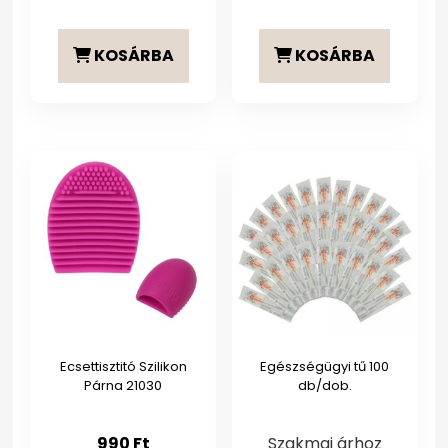
KOSÁRBA
KOSÁRBA
Ecsettisztitó Szilikon
Egészségügyi tű 100
Párna 21030
db/dob.
990
Ft
Szakmai árhoz