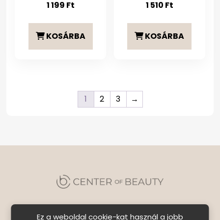
1 199
Ft
1 510
Ft
KOSÁRBA
KOSÁRBA
1
2
3
→
Ez a weboldal cookie-kat használ a jobb