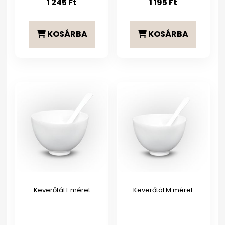
1 245
Ft
1 195
Ft
KOSÁRBA
KOSÁRBA
Keverőtál L méret
Keverőtál M méret