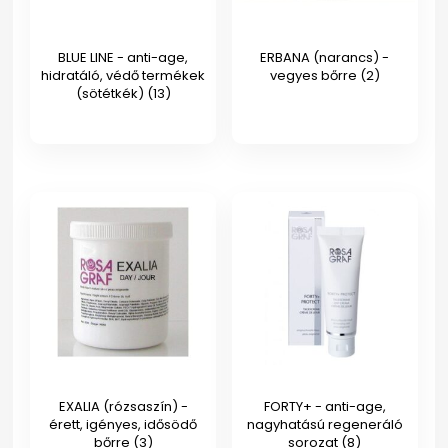
BLUE LINE - anti-age,
ERBANA (narancs) -
hidratáló, védő termékek
vegyes bőrre
(2)
(sötétkék)
(13)
EXALIA (rózsaszín) -
FORTY+ - anti-age,
érett, igényes, idősödő
nagyhatású regeneráló
bőrre
(3)
sorozat
(8)