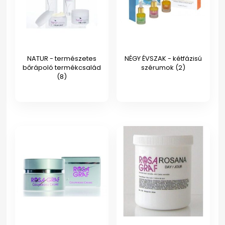
NATUR - természetes
NÉGY ÉVSZAK - kétfázisú
bőrápoló termékcsalád
szérumok
(2)
(8)