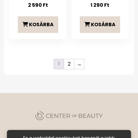
2 590
Ft
1 290
Ft
KOSÁRBA
KOSÁRBA
1
2
→
Ez a weboldal cookie-kat használ a jobb