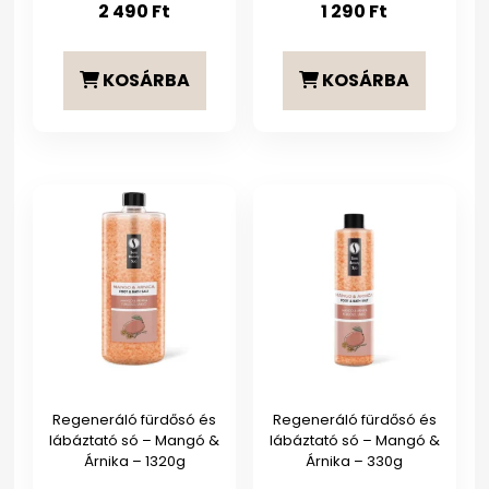
2 490
Ft
1 290
Ft
KOSÁRBA
KOSÁRBA
Regeneráló fürdősó és
Regeneráló fürdősó és
lábáztató só – Mangó &
lábáztató só – Mangó &
Árnika – 1320g
Árnika – 330g