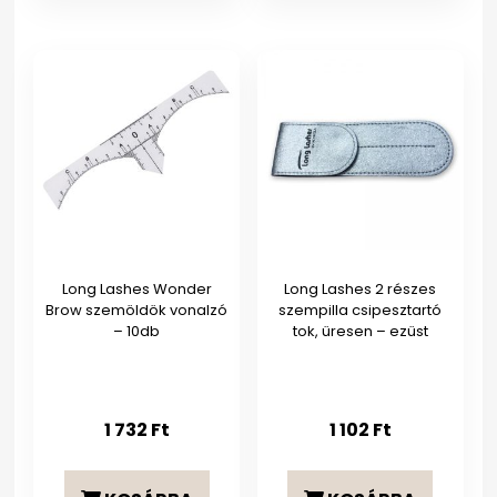
Long Lashes Wonder
Long Lashes 2 részes
Brow szemöldök vonalzó
szempilla csipesztartó
– 10db
tok, üresen – ezüst
1 732
Ft
1 102
Ft