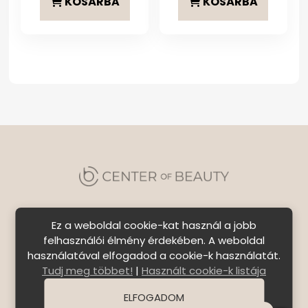
KOSÁRBA
KOSÁRBA
Ez a weboldal cookie-kat használ a jobb
felhasználói élmény érdekében. A weboldal
használatával elfogadod a cookie-k használatát.
Szállítási feltételek
|
Általános Szerződési
Tudj meg többet!
|
Használt cookie-k listája
Feltételek
|
Bejelentkezés
ELFOGADOM
© Copyright 2026 C E N T E R o f B E A U T Y | All Rights