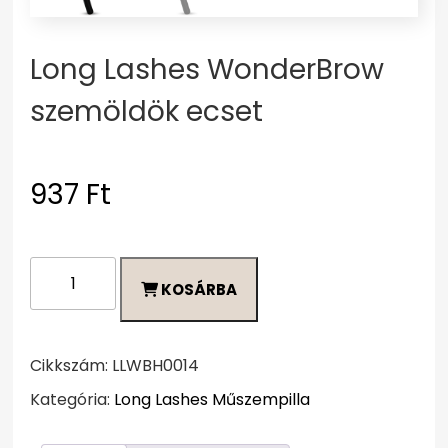
Long Lashes WonderBrow
szemöldök ecset
937
Ft
Long
KOSÁRBA
Lashes
WonderBrow
szemöldök
ecset
Cikkszám:
LLWBH0014
mennyiség
Kategória:
Long Lashes Műszempilla