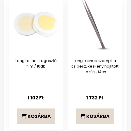
Long Lashes ragasztó
Long Lashes szempilla
film / 10db
csipesz, keskeny hajlított
– ezüst, 14cm
1 102
Ft
1 732
Ft
KOSÁRBA
KOSÁRBA