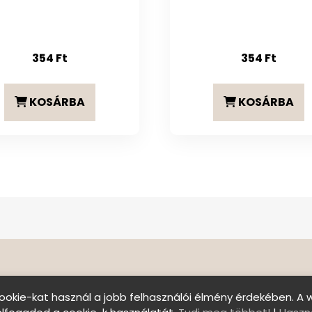
354
Ft
354
Ft
KOSÁRBA
KOSÁRBA
ookie-kat használ a jobb felhasználói élmény érdekében. A 