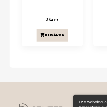
354
Ft
KOSÁRBA
Ez a weboldal c