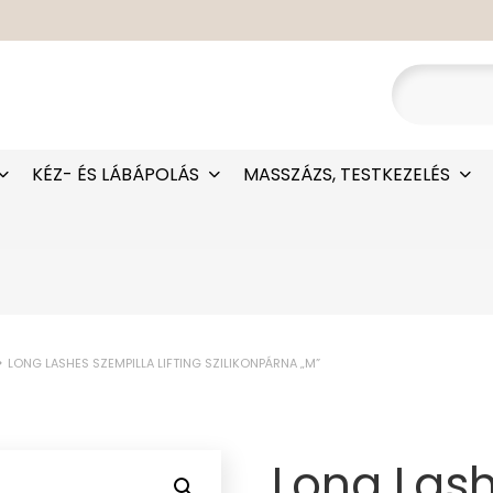
KÉZ- ÉS LÁBÁPOLÁS
MASSZÁZS, TESTKEZELÉS
LONG LASHES SZEMPILLA LIFTING SZILIKONPÁRNA „M”
Long Lash