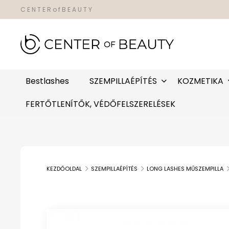
C E N T E R o f B E A U T Y
Bestlashes
SZEMPILLAÉPÍTÉS
KOZMETIKA
FERTŐTLENÍTŐK, VÉDŐFELSZERELÉSEK
KEZDŐOLDAL
SZEMPILLAÉPÍTÉS
LONG LASHES MŰSZEMPILLA