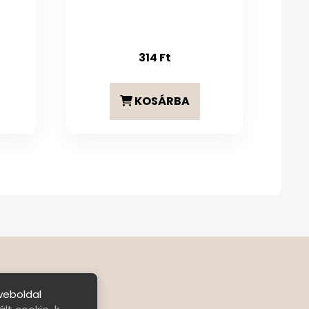
314
Ft
KOSÁRBA
weboldal