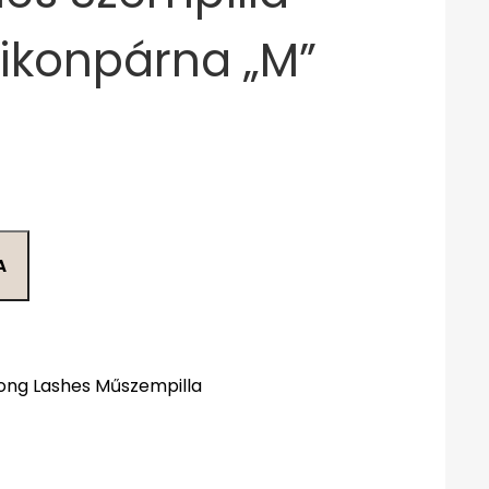
ilikonpárna „M”
A
ong Lashes Műszempilla