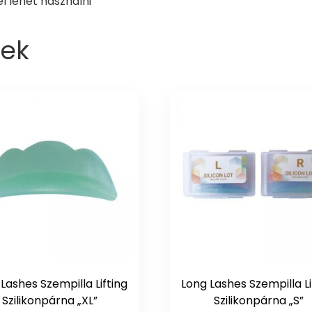
el lehet használni
ek
Lashes Szempilla Lifting
Long Lashes Szempilla Li
Szilikonpárna „XL”
Szilikonpárna „S”