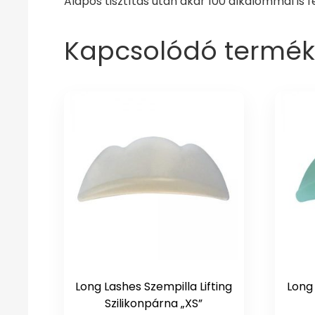
Alapos tisztítás után akár 100 alkalommal is f
Kapcsolódó termék
Long Lashes Szempilla Lifting
Long 
Szilikonpárna „XS”