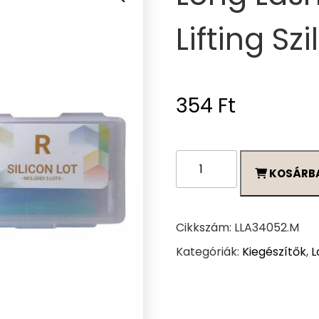
Lifting Sz
354
Ft
Long
KOSÁRB
Lashes
Szempilla
Lifting
Szilikonpárna
Cikkszám:
LLA34052.M
„M”
Kategóriák:
Kiegészítők
,
L
mennyiség