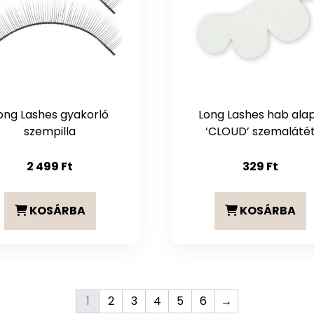
ong Lashes gyakorló
Long Lashes hab ala
szempilla
‘CLOUD’ szemaláté
2 499
Ft
329
Ft
KOSÁRBA
KOSÁRBA
1
2
3
4
5
6
→