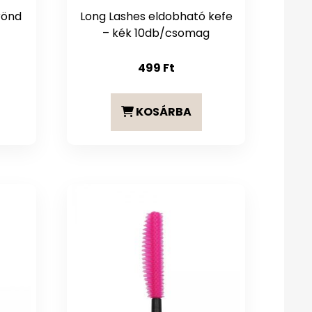
rönd
Long Lashes eldobható kefe
– kék 10db/csomag
499
Ft
KOSÁRBA