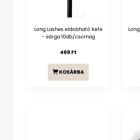
Long Lashes eldobható kefe
Long
– sárga 10db/csomag
499
Ft
KOSÁRBA