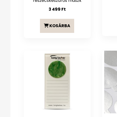
részecskeszűrős maszk
3 499
Ft
KOSÁRBA