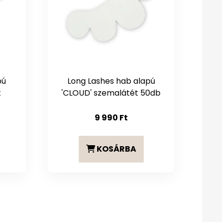
pú
Long Lashes hab alapú
t
'CLOUD' szemalátét 50db
9 990
Ft
KOSÁRBA