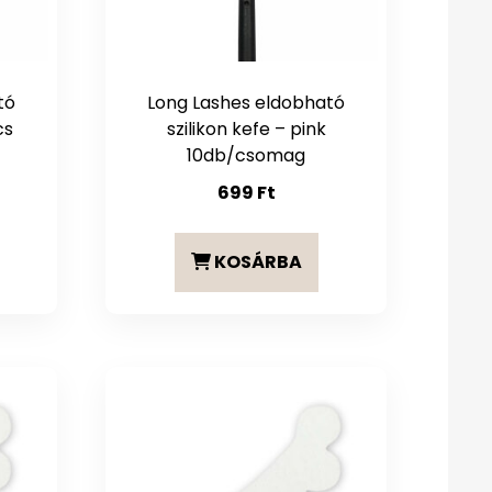
tó
Long Lashes eldobható
cs
szilikon kefe – pink
10db/csomag
699
Ft
KOSÁRBA