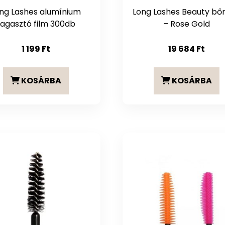
ng Lashes alumínium
Long Lashes Beauty bő
ragasztó film 300db
– Rose Gold
1 199
Ft
19 684
Ft
KOSÁRBA
KOSÁRBA