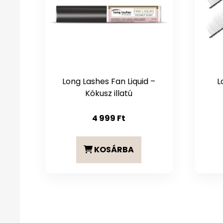
Long Lashes Fan Liquid –
L
Kókusz illatú
4 999
Ft
KOSÁRBA