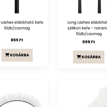
 Lashes eldobható kefe
Long Lashes eldobha
10db/csomag
szilikon kefe – naran
10db/csomag
865
Ft
699
Ft
KOSÁRBA
KOSÁRBA