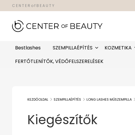
C E N T E R o f B E A U T Y
Bestlashes
SZEMPILLAÉPÍTÉS
KOZMETIKA
FERTŐTLENÍTŐK, VÉDŐFELSZERELÉSEK
KEZDŐOLDAL
SZEMPILLAÉPÍTÉS
LONG LASHES MŰSZEMPILLA
Kiegészítők