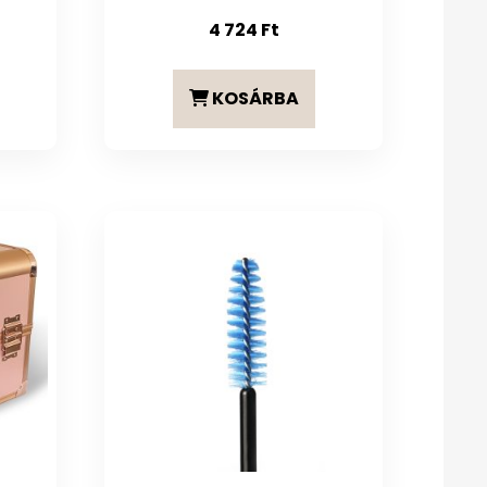
4 724
Ft
KOSÁRBA