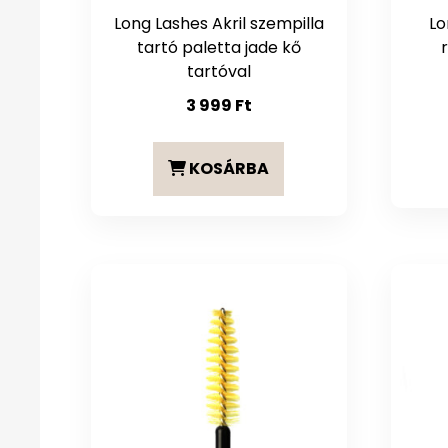
Long Lashes Akril szempilla
Lo
tartó paletta jade kő
tartóval
3 999
Ft
KOSÁRBA