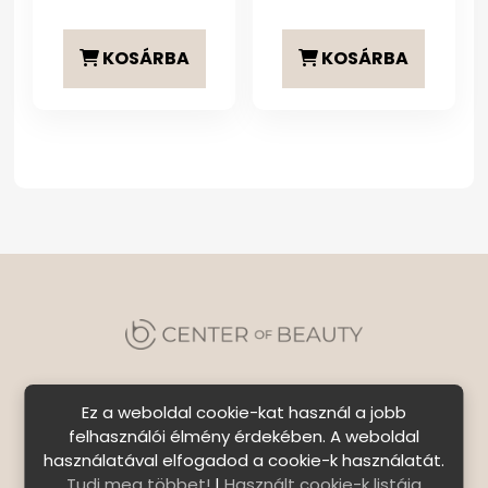
KOSÁRBA
KOSÁRBA
Ez a weboldal cookie-kat használ a jobb
felhasználói élmény érdekében. A weboldal
használatával elfogadod a cookie-k használatát.
Szállítási feltételek
|
Általános Szerződési
Tudj meg többet!
|
Használt cookie-k listája