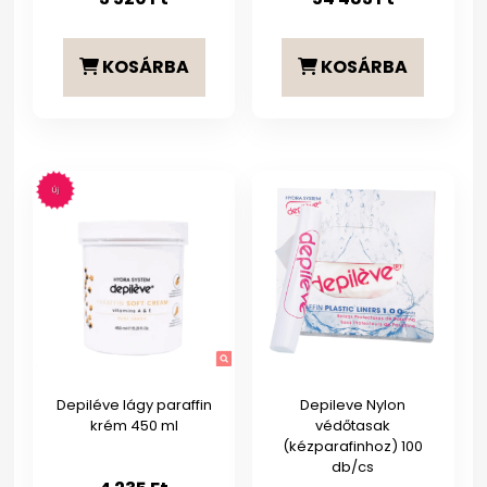
KOSÁRBA
KOSÁRBA
Depiléve lágy paraffin
Depileve Nylon
krém 450 ml
védőtasak
(kézparafinhoz) 100
db/cs