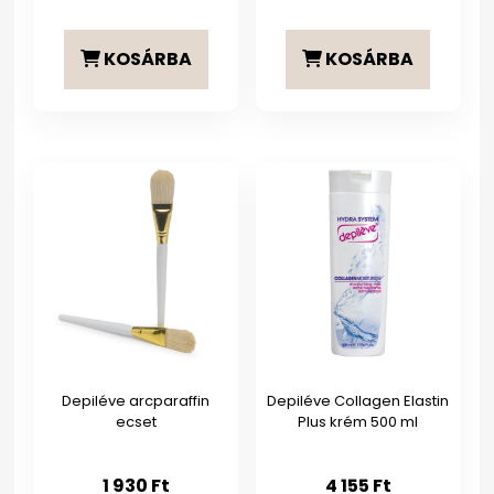
KOSÁRBA
KOSÁRBA
Depiléve arcparaffin
Depiléve Collagen Elastin
ecset
Plus krém 500 ml
1 930
Ft
4 155
Ft