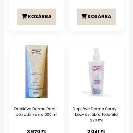
KOSÁRBA
KOSÁRBA
Depiléve Dermo Peel –
Depiléve Dermo Spray –
bőrradír kézre 200 ml
kéz- és lábfertőtlenítő
220 ml
3 970
Ft
2 041
Ft