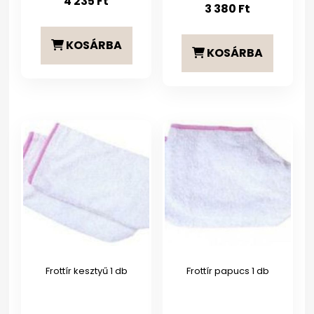
4 235
Ft
3 380
Ft
KOSÁRBA
KOSÁRBA
Frottír kesztyű 1 db
Frottír papucs 1 db