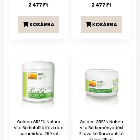
2 477
Ft
2 477
Ft
KOSÁRBA
KOSÁRBA
Golden GREEN Natura
Golden GREEN Natura
Vita Bőrfiatalító Kézkrém
Vita Bőrkeményedést
ceramiddal 250 ml
Eltávolító Sarokpuhító
Krém 125 ml