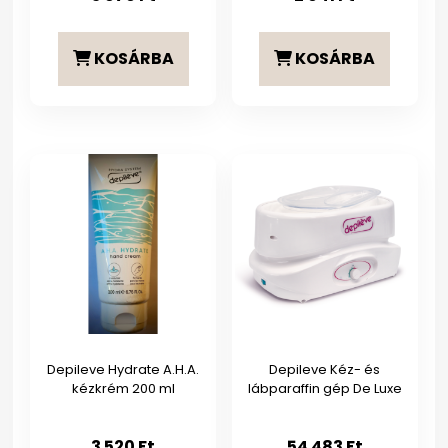
KOSÁRBA
KOSÁRBA
Depileve Hydrate A.H.A.
Depileve Kéz- és
kézkrém 200 ml
lábparaffin gép De Luxe
3 520
Ft
54 483
Ft