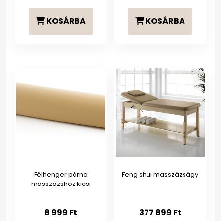
KOSÁRBA
KOSÁRBA
Félhenger párna
Feng shui masszázságy
masszázshoz kicsi
8 999
Ft
377 899
Ft