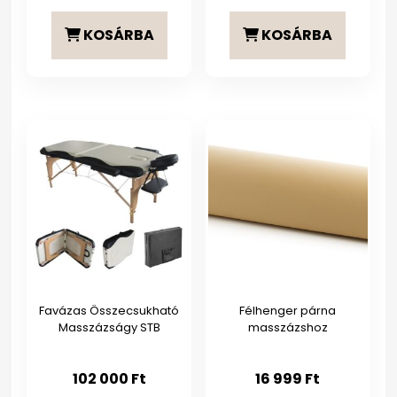
KOSÁRBA
KOSÁRBA
Favázas Összecsukható
Félhenger párna
Masszázságy STB
masszázshoz
102 000
Ft
16 999
Ft