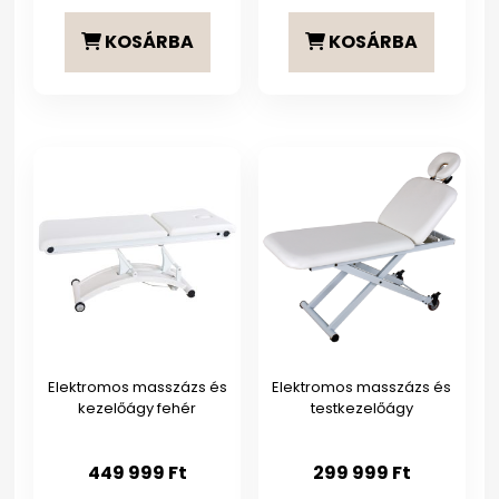
was:
is:
KOSÁRBA
KOSÁRBA
599
449
999 Ft.
999 
Elektromos masszázs és
Elektromos masszázs és
kezelőágy fehér
testkezelőágy
449 999
Ft
299 999
Ft