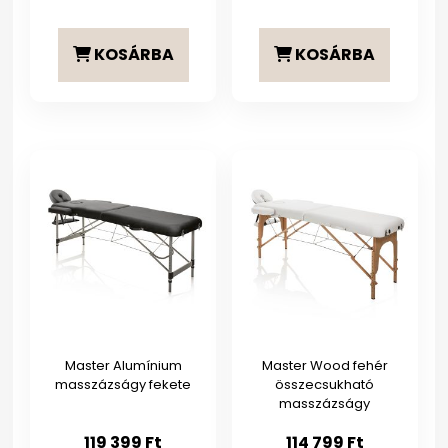
KOSÁRBA
KOSÁRBA
Master Alumínium
Master Wood fehér
masszázságy fekete
összecsukható
masszázságy
119 399
Ft
114 799
Ft