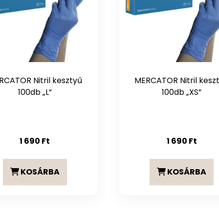
RCATOR Nitril kesztyű
MERCATOR Nitril kesz
100db „L”
100db „XS”
1 690
Ft
1 690
Ft
KOSÁRBA
KOSÁRBA