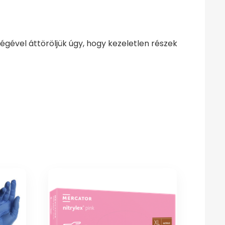
égével áttöröljük úgy, hogy kezeletlen részek