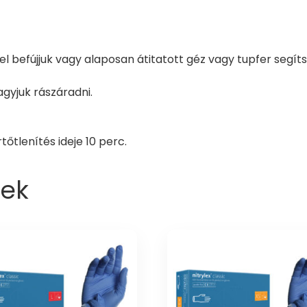
l befújjuk vagy alaposan átitatott géz vagy tupfer segíts
agyjuk rászáradni.
őtlenítés ideje 10 perc.
ek