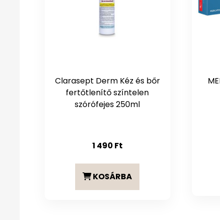
Clarasept Derm Kéz és bőr
ME
fertőtlenítő színtelen
szórófejes 250ml
1 490
Ft
KOSÁRBA