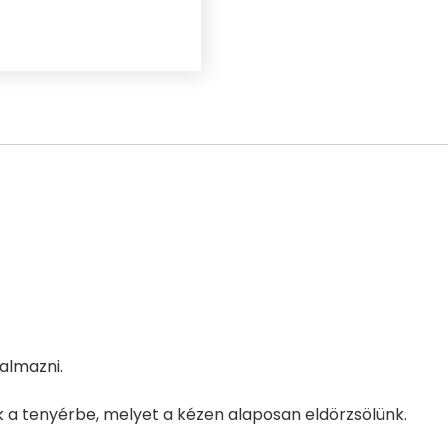
mennyiség
almazni.
nk a tenyérbe, melyet a kézen alaposan eldörzsölünk.