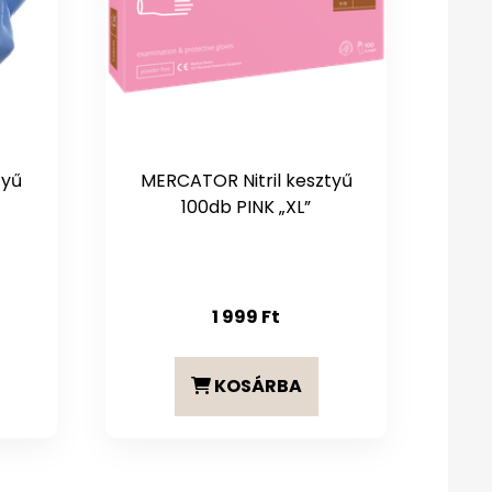
tyű
MERCATOR Nitril kesztyű
100db PINK „XL”
1 999
Ft
KOSÁRBA