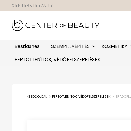
C E N T E R o f B E A U T Y
Bestlashes
SZEMPILLAÉPÍTÉS
KOZMETIKA
FERTŐTLENÍTŐK, VÉDŐFELSZERELÉSEK
KEZDŐOLDAL
FERTŐTLENÍTŐK, VÉDŐFELSZERELÉSEK
BRADOPLU