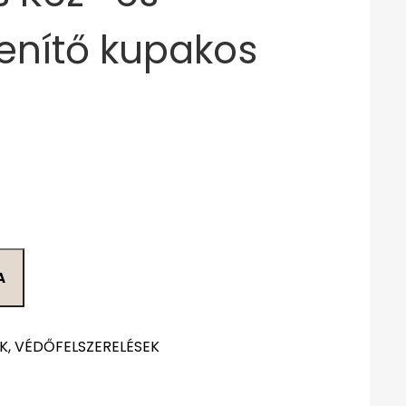
lenítő kupakos
A
K, VÉDŐFELSZERELÉSEK