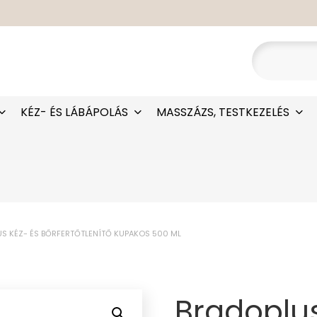
KÉZ- ÉS LÁBÁPOLÁS
MASSZÁZS, TESTKEZELÉS
S KÉZ- ÉS BŐRFERTŐTLENÍTŐ KUPAKOS 500 ML
Bradoplus