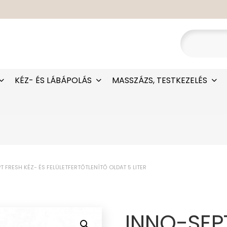
KÉZ- ÉS LÁBÁPOLÁS
MASSZÁZS, TESTKEZELÉS
T FRESH KÉZ- ÉS FELÜLETFERTŐTLENÍTŐ OLDAT 5 LITER
INNO-SEPT