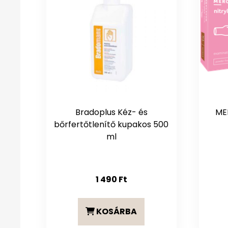
Bradoplus Kéz- és
ME
bőrfertőtlenítő kupakos 500
ml
1 490
Ft
KOSÁRBA