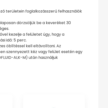
ző területein foglalkozásszerű felhasználók
alaposan dörzsöljük be a keveréket 30
éges.
vel kezelje a felületet úgy, hogy a
si idő: 5 perc.
s öblítéssel kell eltávolítani. Az
ősen szennyezett kéz vagy felület esetén egy
NNOFLUID-ALK-M) után használjuk