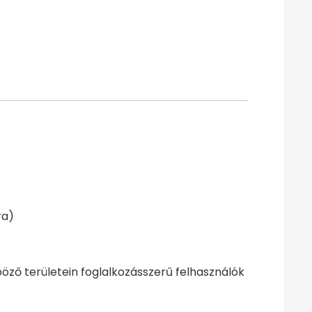
ra)
böző területein foglalkozásszerű felhasználók