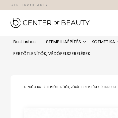
C E N T E R o f B E A U T Y
Bestlashes
SZEMPILLAÉPÍTÉS
KOZMETIKA
FERTŐTLENÍTŐK, VÉDŐFELSZERELÉSEK
KEZDŐOLDAL
FERTŐTLENÍTŐK, VÉDŐFELSZERELÉSEK
INNO-SEP