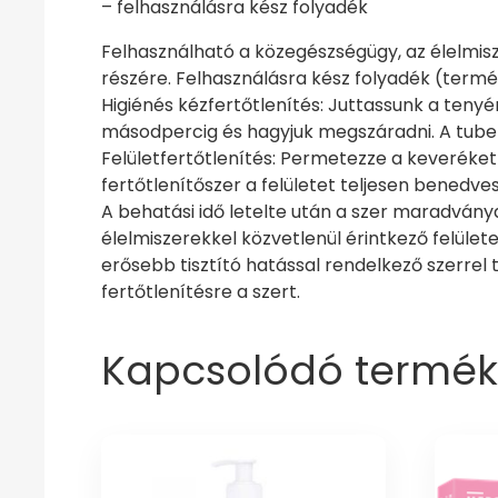
– felhasználásra kész folyadék
Felhasználható a közegészségügy, az élelmisz
részére. Felhasználásra kész folyadék (termék
Higiénés kézfertőtlenítés: Juttassunk a teny
másodpercig és hagyjuk megszáradni. A tuber
Felületfertőtlenítés: Permetezze a keveréket a
fertőtlenítőszer a felületet teljesen benedves
A behatási idő letelte után a szer maradványait
élelmiszerekkel közvetlenül érintkező felület
erősebb tisztító hatással rendelkező szerrel
fertőtlenítésre a szert.
Kapcsolódó termék