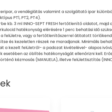
eripar, a vendéglátás valamint a szolgáltató ipar különbö
típus PT1, PT2, PT4).
érbe kb. 3 ml INNO-SEPT FRESH fertőtlenítő oldatot, majd 
kulocid hatékonyság elérésére 1 perc behatási idő szüks
 felületre, vagy a fertőtlenítőszerrel átitatott törlőkendő
ítse és kezeletlen részek ne maradjanak. Minimális behatá
 a kezelt felületről– a padozat kivételével- alapos ivóvize
ek esetében az öblítés hatékonyságát ellenőrizni kell. Er
 történő kézmosás (MANUELA), illetve felülettisztítás (I
ek