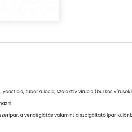
5
liter
mennyiség
 yeasticid, tuberkulocid, szelektív virucid (burkos vírusok
mazni
zeripar, a vendéglátás valamint a szolgáltató ipar külön