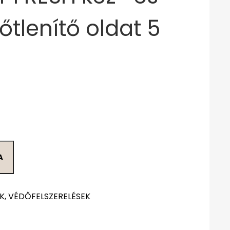
tőtlenítő oldat 5
A
K, VÉDŐFELSZERELÉSEK