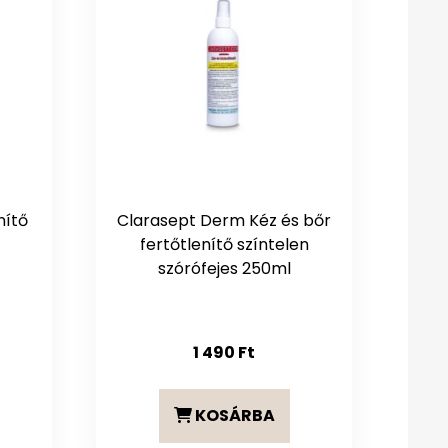
nítő
Clarasept Derm Kéz és bőr
fertőtlenítő színtelen
szórófejes 250ml
1 490
Ft
KOSÁRBA