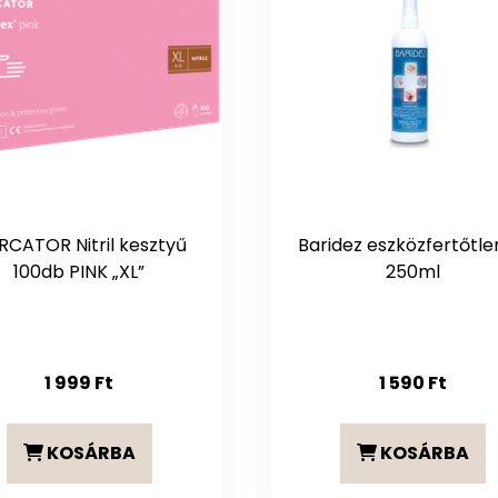
RCATOR Nitril kesztyű
Baridez eszközfertőtle
100db PINK „XL”
250ml
1 999
Ft
1 590
Ft
KOSÁRBA
KOSÁRBA