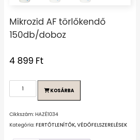
Mikrozid AF törlőkendő
150db/doboz
4 899
Ft
Mikrozid
KOSÁRBA
AF
törlőkendő
150db/doboz
mennyiség
Cikkszám:
HAZÉ1034
Kategória:
FERTŐTLENÍTŐK, VÉDŐFELSZERELÉSEK