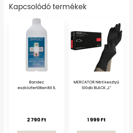
Kapcsolódó termékek
Baridez
MERCATOR Nitril kesztyű
eszközfertőtlenítő 1L
100db BLACK „L”
2 790
Ft
1 999
Ft