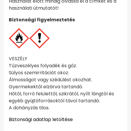
Használat előtt mindig olvassa el a címkét és a
használati útmutatót!
Biztonsági figyelmeztetés
VESZÉLY
Tűzveszélyes folyadék és gőz.
Súlyos szemirritációt okoz.
Álmosságot vagy szédülést okozhat.
Gyermekektől elzárva tartandó.
Hőtől, forró felülettől, szikrától, nyílt lángtól és
egyéb gyújtóforrásoktól távol tartandó.
A dohányzás tilos.
Biztonsági adatlap letöltése