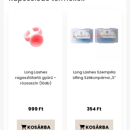
Long Lashes
Long Lashes Szempilla
ragasztótartó gyűrű –
Lifting Szilikonpárna „S”
rózsaszín (10db)
999
Ft
354
Ft
KOSÁRBA
KOSÁRBA