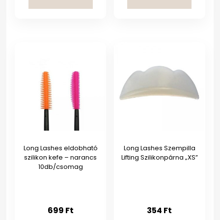
Long Lashes eldobható
Long Lashes Szempilla
szilikon kefe – narancs
Lifting Szilikonpárna „XS”
10db/csomag
699
Ft
354
Ft