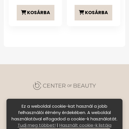
KOSÁRBA
KOSÁRBA
Ez a weboldal cookie-kat használ a jobb
felhasználói élmény érdekében. A weboldal
használatával elfogadod a cookie-k használatát.
Szállítási feltételek
|
Általános Szerződési
Tudj meg többet!
|
Használt cookie-k listája
Feltételek
|
Bejelentkezés