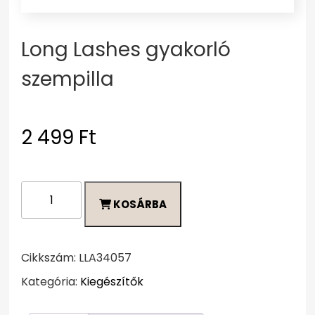
Long Lashes gyakorló
szempilla
2 499
Ft
Long
KOSÁRBA
Lashes
gyakorló
szempilla
mennyiség
Cikkszám:
LLA34057
Kategória:
Kiegészítők