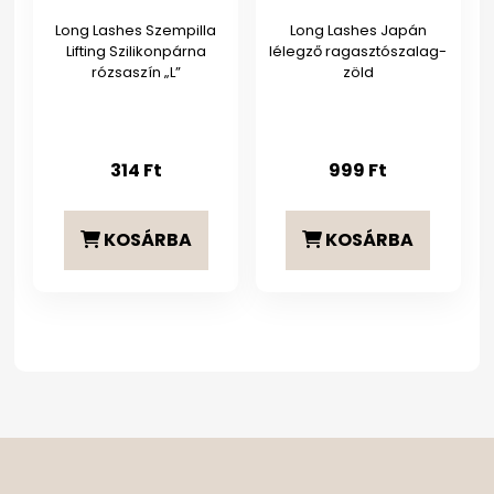
Long Lashes Szempilla
Long Lashes Japán
Lifting Szilikonpárna
lélegző ragasztószalag-
rózsaszín „L”
zöld
314
Ft
999
Ft
KOSÁRBA
KOSÁRBA