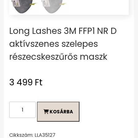
Long Lashes 3M FFP1 NR D
aktívszenes szelepes
részecskeszűrős maszk
3 499
Ft
Long
KOSÁRBA
Lashes
3M
FFP1
NR
Cikkszám:
LLA35127