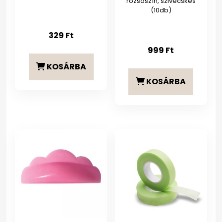
rózsaszín, szivecskés
(10db)
329
Ft
999
Ft
KOSÁRBA
KOSÁRBA