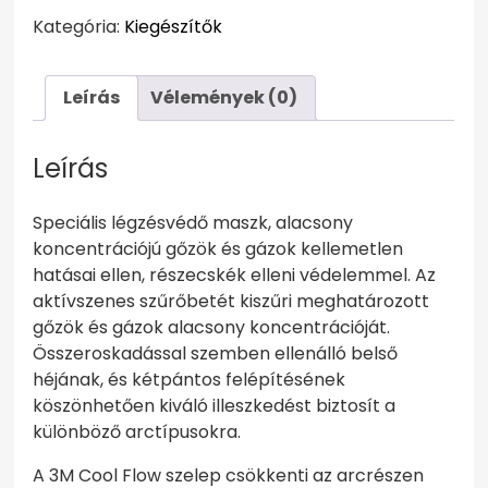
D
Kategória:
Kiegészítők
aktívszenes
szelepes
részecskeszűrős
Leírás
Vélemények (0)
maszk
mennyiség
Leírás
Speciális légzésvédő maszk, alacsony
koncentrációjú gőzök és gázok kellemetlen
hatásai ellen, részecskék elleni védelemmel. Az
aktívszenes szűrőbetét kiszűri meghatározott
gőzök és gázok alacsony koncentrációját.
Összeroskadással szemben ellenálló belső
héjának, és kétpántos felépítésének
köszönhetően kiváló illeszkedést biztosít a
különböző arctípusokra.
A 3M Cool Flow szelep csökkenti az arcrészen