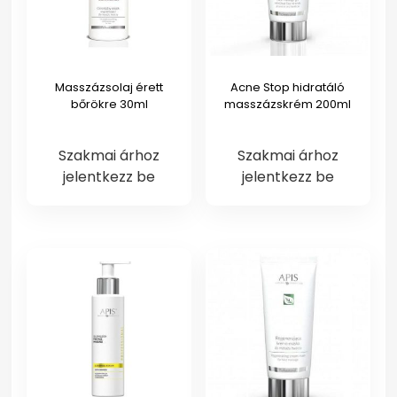
Masszázsolaj érett
Acne Stop hidratáló
bőrökre 30ml
masszázskrém 200ml
Szakmai árhoz
Szakmai árhoz
jelentkezz be
jelentkezz be