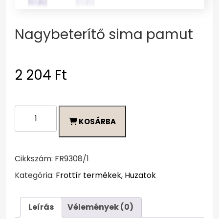
Nagybeterítő sima pamut
2 204
Ft
Nagybeterítő
KOSÁRBA
sima
pamut
mennyiség
Cikkszám:
FR9308/1
Kategória:
Frottír termékek, Huzatok
Leírás
Vélemények (0)