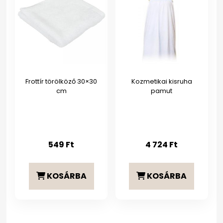
Frottír törölköző 30×30
Kozmetikai kisruha
cm
pamut
549
Ft
4 724
Ft
KOSÁRBA
KOSÁRBA