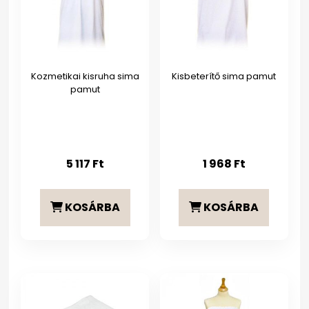
Kozmetikai kisruha sima
Kisbeterítő sima pamut
pamut
5 117
Ft
1 968
Ft
KOSÁRBA
KOSÁRBA