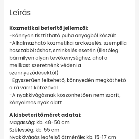
Leírás
Kozmetikai beterítő jellemzői:
-Könnyen tisztítható puha anyagból készült
-Alkalmazható kozmetikai arckezelés, szempilla
hosszabbításhoz, sminkelés esetén (illetőleg
bármilyen olyan tevékenységhez, ahol a
mellkast szeretnénk védeni a
szennyeződésektől)
-Egyszerűen feltehető, könnyedén megköthető
a rá varrt kötözővel
-A nyakkivágásnak köszönhetően nem szorít,
kényelmes nyak alatt
A kisbeterítő méret adatai:
Magasság: kb. 48-50 cm
Szélesség: kb. 55 cm
Nyakkivágás legfelső átmérője: kb. 15-17 cm