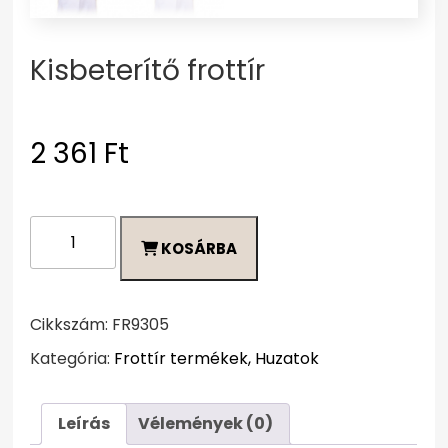
Kisbeterítő frottír
2 361
Ft
Kisbeterítő
KOSÁRBA
frottír
mennyiség
Cikkszám:
FR9305
Kategória:
Frottír termékek, Huzatok
Leírás
Vélemények (0)