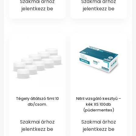
Szakmai árhoz
Szakmai árhoz
jelentkezz be
jelentkezz be
Tégely átlátszó 5ml 10
Nitril vizsgáló kesztyű –
db/csom.
kék XS 100db
(púdermentes)
Szakmai árhoz
Szakmai árhoz
jelentkezz be
jelentkezz be