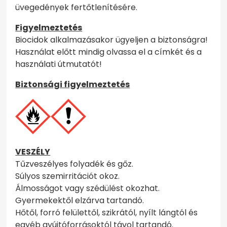
üvegedények fertőtlenítésére.
Figyelmeztetés
Biocidok alkalmazásakor ügyeljen a biztonságra!
Használat előtt mindig olvassa el a címkét és a
használati útmutatót!
Biztonsági figyelmeztetés
VESZÉLY
Tűzveszélyes folyadék és gőz.
Súlyos szemirritációt okoz.
Álmosságot vagy szédülést okozhat.
Gyermekektől elzárva tartandó.
Hőtől, forró felülettől, szikrától, nyílt lángtól és
egyéb gyújtóforrásoktól távol tartandó.