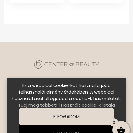
Ez a weboldal cookie-kat használ a jobb
felhasználói élmény érdekében. A weboldal
használatával elfogadod a cookie-k használatát.
Szállítási feltételek
|
Általános Szerződési
Tudj meg többet!
|
Használt cookie-k listája
Feltételek
|
Bejelentkezés
ELFOGADOM
© Copyright 2026 C E N T E R o f B E A U T Y | All Rights
0
Reserved. | Designed by
ASSEMBLY
ELUTASÍTOM