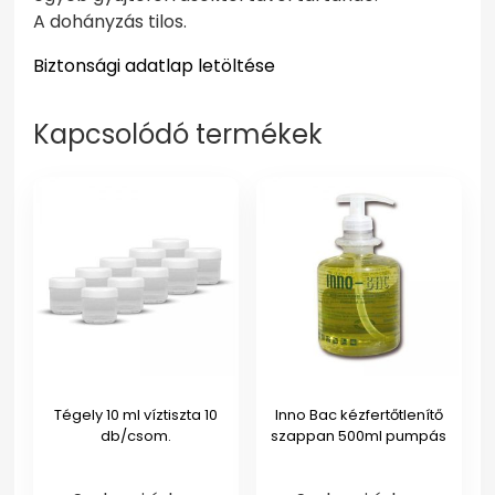
A dohányzás tilos.
Biztonsági adatlap letöltése
Kapcsolódó termékek
Tégely 10 ml víztiszta 10
Inno Bac kézfertőtlenítő
db/csom.
szappan 500ml pumpás