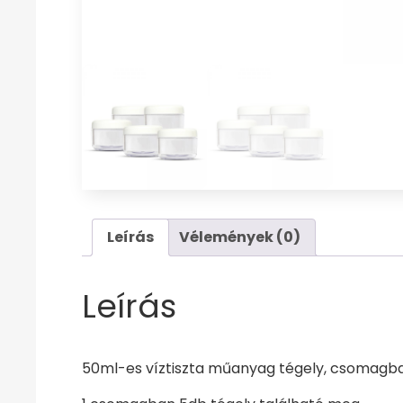
Leírás
Vélemények (0)
Leírás
50ml-es víztiszta műanyag tégely, csomagba