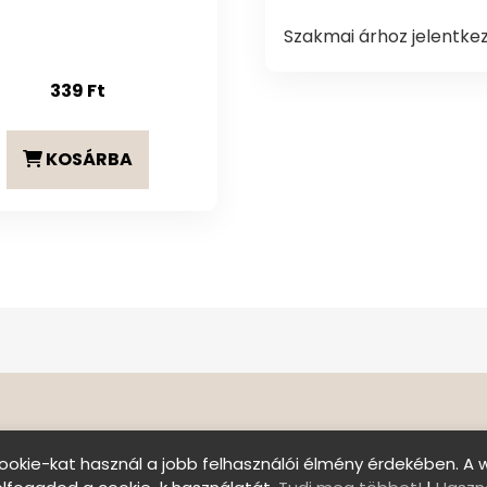
Szakmai árhoz jelentke
339
Ft
KOSÁRBA
ookie-kat használ a jobb felhasználói élmény érdekében. A 