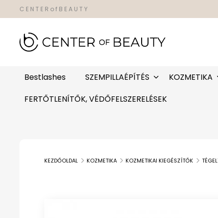
C E N T E R o f B E A U T Y
Bestlashes
SZEMPILLAÉPÍTÉS
KOZMETIKA
FERTŐTLENÍTŐK, VÉDŐFELSZERELÉSEK
KEZDŐOLDAL
KOZMETIKA
KOZMETIKAI KIEGÉSZÍTŐK
TÉGEL