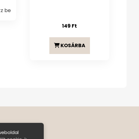
zz be
149
Ft
KOSÁRBA
weboldal