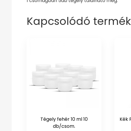
1 csomagban 5db tégely található meg.
Kapcsolódó termék
Tégely fehér 10 ml 10
Kék 
db/csom.