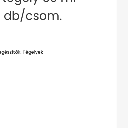
 5 db/csom.
egészítők
,
Tégelyek