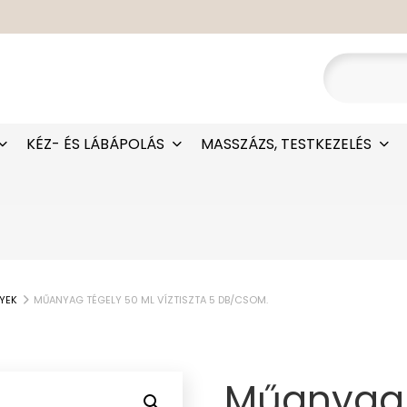
KÉZ- ÉS LÁBÁPOLÁS
MASSZÁZS, TESTKEZELÉS
YEK
MŰANYAG TÉGELY 50 ML VÍZTISZTA 5 DB/CSOM.
Műanyag 