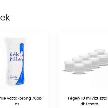
ek
Pille vattakorong 70db-
Tégely 10 ml víztiszta
os
db/csom.