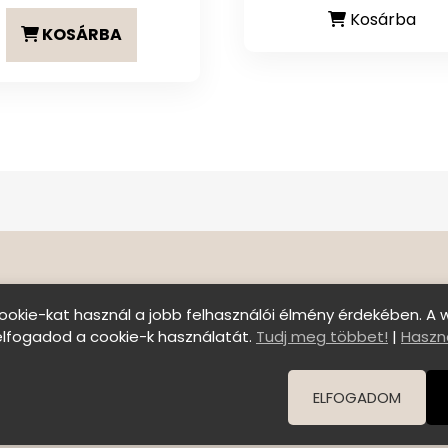
Kosárba
KOSÁRBA
ookie-kat használ a jobb felhasználói élmény érdekében. A 
elfogadod a cookie-k használatát.
Tudj meg többet!
|
Haszná
Szállítási feltételek
|
Általános Szerződési Felt
© Copyright 2026 C E N T E R o f B E A U T Y | All Right
ELFOGADOM