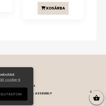
KOSÁRBA
weboldal
lt cookie-k
ételek
|
Bejelentkezés
0
s Reserved. | Designed by
ASSEMBLY
ELUTASÍTOM