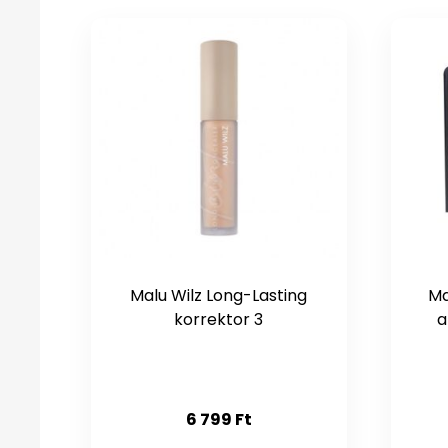
Malu Wilz Long-Lasting
Ma
korrektor 3
a
6 799
Ft