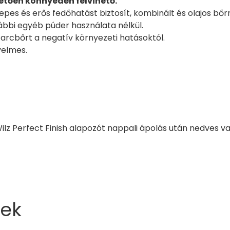
tően könnyedén felvihető.
epes és erős fedőhatást biztosít, kombinált és olajos bőrre
ábbi egyéb púder használata nélkül.
arcbőrt a negatív környezeti hatásoktól.
yelmes.
ilz Perfect Finish alapozót nappali ápolás után nedves va
ek