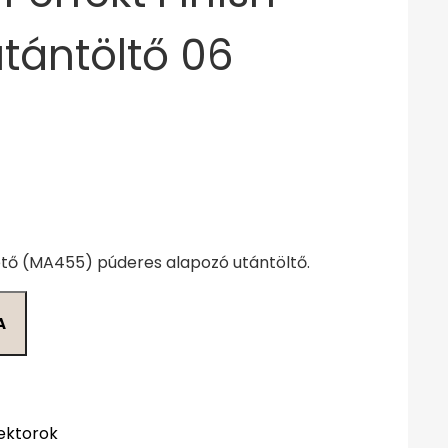
tántöltő 06
tő (MA455) púderes alapozó utántöltő.
A
ektorok