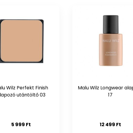
lu Wilz Perfekt Finish
Malu Wilz Longwear al
lapozó utántöltő 03
17
5 999
Ft
12 499
Ft