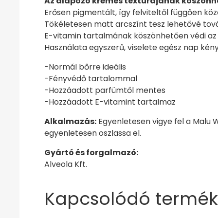
Az alapozó krémes textúrájának köszönhe
Erősen pigmentált, így felviteltől függően köz
Tökéletesen matt arcszínt tesz lehetővé tov
E-vitamin tartalmának köszönhetően védi az 
Használata egyszerű, viselete egész nap kén
-Normál bőrre ideális
-Fényvédő tartalommal
-Hozzáadott parfümtől mentes
-Hozzáadott E-vitamint tartalmaz
Alkalmazás:
Egyenletesen vigye fel a Malu W
egyenletesen oszlassa el.
Gyártó és forgalmazó:
Alveola Kft.
Kapcsolódó termék