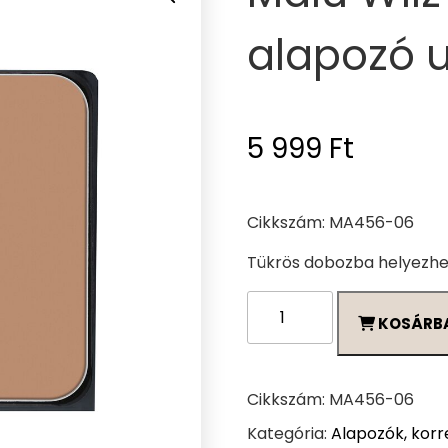
alapozó u
5 999
Ft
Cikkszám: MA456-06
Tükrös dobozba helyezhe
Malu
KOSÁRB
Wilz
Perfekt
Finish
alapozó
Cikkszám:
MA456-06
utántöltő
Kategória:
Alapozók, korr
06