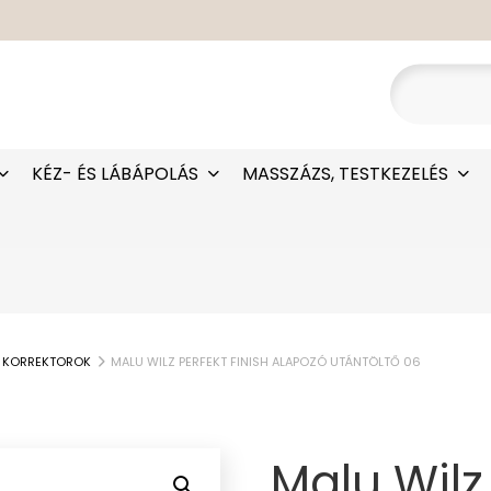
KÉZ- ÉS LÁBÁPOLÁS
MASSZÁZS, TESTKEZELÉS
, KORREKTOROK
MALU WILZ PERFEKT FINISH ALAPOZÓ UTÁNTÖLTŐ 06
Malu Wilz 