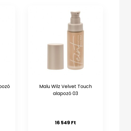
apozó
Malu Wilz Velvet Touch
alapozó 03
16 549
Ft