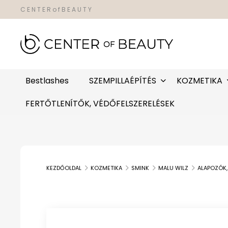
C E N T E R o f B E A U T Y
Bestlashes
SZEMPILLAÉPÍTÉS
KOZMETIKA
FERTŐTLENÍTŐK, VÉDŐFELSZERELÉSEK
KEZDŐOLDAL
KOZMETIKA
SMINK
MALU WILZ
ALAPOZÓK