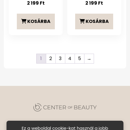
2 199
Ft
2 199
Ft
KOSÁRBA
KOSÁRBA
1
2
3
4
5
→
Ez a weboldal cookie-kat használ a jobb