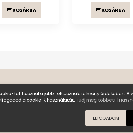
KOSÁRBA
KOSÁRBA
ookie-kat használ a jobb felhasználói élmény érdekében. A 
elfogadod a cookie-k használatát.
Tudj meg többet!
|
Haszná
Szállítási feltételek
|
Általános Szerződési Felt
© Copyright 2026 C E N T E R o f B E A U T Y | All Right
ELFOGADOM