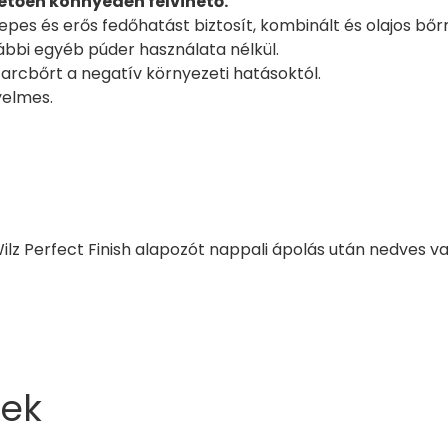
tően könnyedén felvihető.
epes és erős fedőhatást biztosít, kombinált és olajos bőrre
ábbi egyéb púder használata nélkül.
arcbőrt a negatív környezeti hatásoktól.
yelmes.
ilz Perfect Finish alapozót nappali ápolás után nedves va
ek