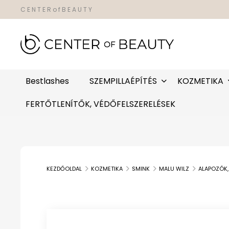
C E N T E R o f B E A U T Y
Bestlashes
SZEMPILLAÉPÍTÉS
KOZMETIKA
FERTŐTLENÍTŐK, VÉDŐFELSZERELÉSEK
KEZDŐOLDAL
KOZMETIKA
SMINK
MALU WILZ
ALAPOZÓK