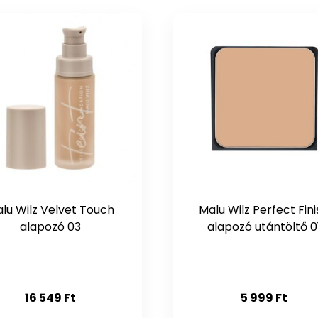
lu Wilz Velvet Touch
Malu Wilz Perfect Fin
alapozó 03
alapozó utántöltő 0
16 549
Ft
5 999
Ft