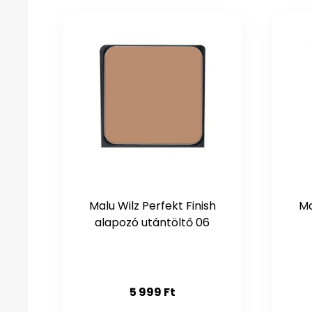
Malu Wilz Perfekt Finish
Ma
alapozó utántöltő 06
5 999
Ft