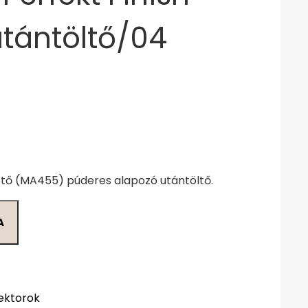
tántöltő/04
tő (MA455) púderes alapozó utántöltő.
A
ektorok