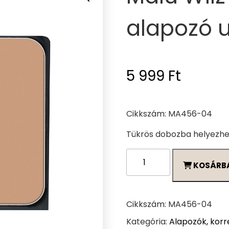
alapozó u
5 999
Ft
Cikkszám: MA456-04
Tükrös dobozba helyezhe
Malu
KOSÁRB
Wilz
Perfekt
Finish
alapozó
Cikkszám:
MA456-04
utántöltő/04
Kategória:
Alapozók, korr
mennyiség