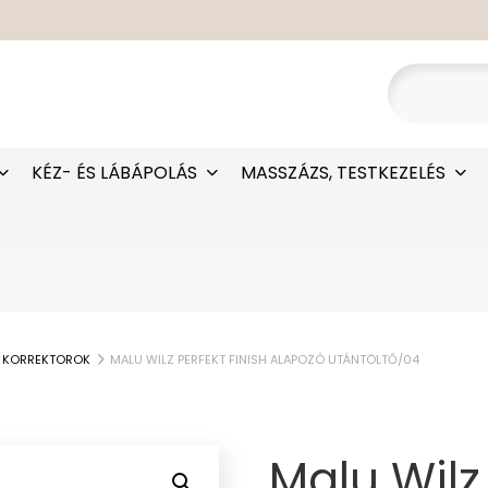
KÉZ- ÉS LÁBÁPOLÁS
MASSZÁZS, TESTKEZELÉS
, KORREKTOROK
MALU WILZ PERFEKT FINISH ALAPOZÓ UTÁNTÖLTŐ/04
Malu Wilz 