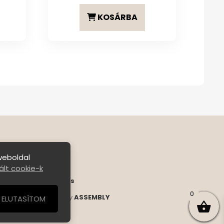
KOSÁRBA
weboldal
lt cookie-k
ételek
|
Bejelentkezés
0
s Reserved. | Designed by
ASSEMBLY
ELUTASÍTOM