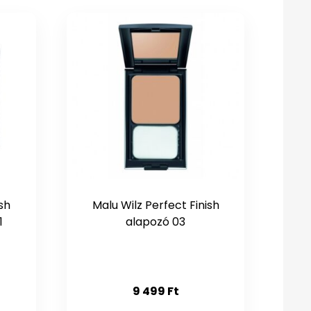
ish
Malu Wilz Perfect Finish
1
alapozó 03
9 499
Ft