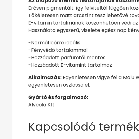
Az alapozó krémes textúrájának köszönhe
Erősen pigmentált, így felviteltől függően köz
Tökéletesen matt arcszínt tesz lehetővé tov
E-vitamin tartalmának köszönhetően védi az 
Használata egyszerű, viselete egész nap kén
-Normál bőrre ideális
-Fényvédő tartalommal
-Hozzáadott parfümtől mentes
-Hozzáadott E-vitamint tartalmaz
Alkalmazás:
Egyenletesen vigye fel a Malu W
egyenletesen oszlassa el.
Gyártó és forgalmazó:
Alveola Kft.
Kapcsolódó termék