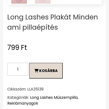
Long Lashes Plakát Minden
ami pillaépítés
799
Ft
Long
KOSÁRBA
Lashes
Plakát
Minden
ami
Cikkszám:
LLA35139
pillaépítés
Kategóriák:
Long Lashes Műszempilla
,
mennyiség
Reklámanyagok