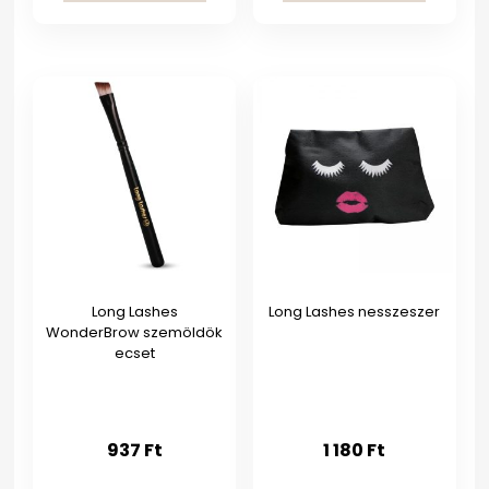
Long Lashes
Long Lashes nesszeszer
WonderBrow szemöldök
ecset
937
Ft
1 180
Ft