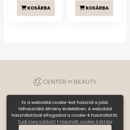
KOSÁRBA
KOSÁRBA
Ez a weboldal cookie-kat használ a jobb
felhasználói élmény érdekében. A weboldal
használatával elfogadod a cookie-k használatát.
Szállítási feltételek
|
Általános Szerződési
Tudj meg többet!
|
Használt cookie-k listája
Feltételek
|
Bejelentkezés