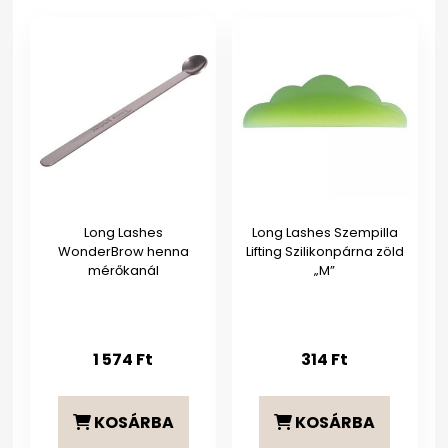
Long Lashes
Long Lashes Szempilla
WonderBrow henna
Lifting Szilikonpárna zöld
mérőkanál
„M”
1 574
Ft
314
Ft
KOSÁRBA
KOSÁRBA