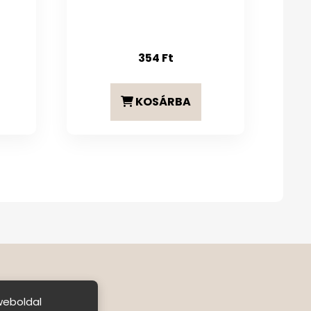
354
Ft
KOSÁRBA
weboldal