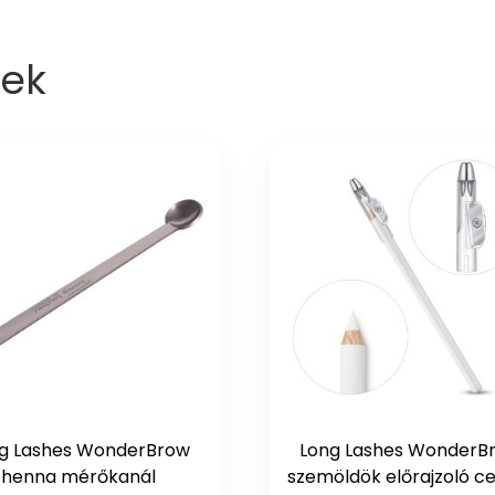
ek
g Lashes WonderBrow
Long Lashes WonderB
henna mérőkanál
szemöldök előrajzoló c