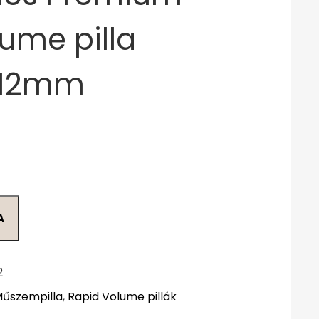
ume pilla
-12mm
A
2
Műszempilla
,
Rapid Volume pillák