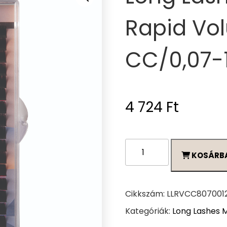
Rapid Vol
CC/0,07
4 724
Ft
Long
KOSÁRB
Lashes
Premium
Rapid
Volume
Cikkszám:
LLRVCC807001
pilla
Kategóriák:
Long Lashes 
CC/0,07-