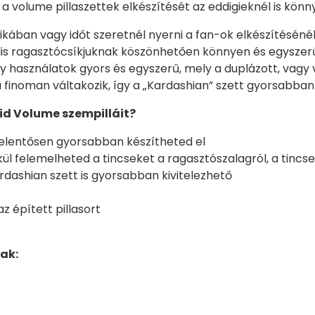
 a volume pillaszettek elkészítését az eddigieknél is könn
ában vagy időt szeretnél nyerni a fan-ok elkészítéséné
ciális ragasztócsíkjuknak köszönhetően könnyen és egysze
használatok gyors és egyszerű, mely a duplázott, vagy v
a finoman váltakozik, így a „Kardashian” szett gyorsabban 
id Volume szempilláit?
jelentősen gyorsabban készítheted el
kül felemelheted a tincseket a ragasztószalagról, a tin
ardashian szett is gyorsabban kivitelezhető
z épített pillasort
ak: