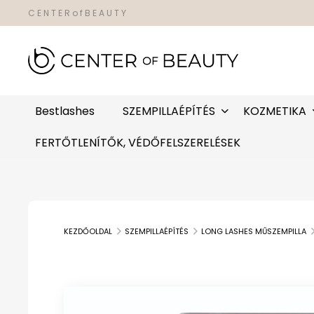
C E N T E R o f B E A U T Y
Bestlashes
SZEMPILLAÉPÍTÉS
KOZMETIKA
FERTŐTLENÍTŐK, VÉDŐFELSZERELÉSEK
KEZDŐOLDAL
SZEMPILLAÉPÍTÉS
LONG LASHES MŰSZEMPILLA