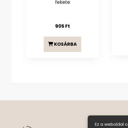
fekete
905
Ft
KOSÁRBA
Ez a weboldal c