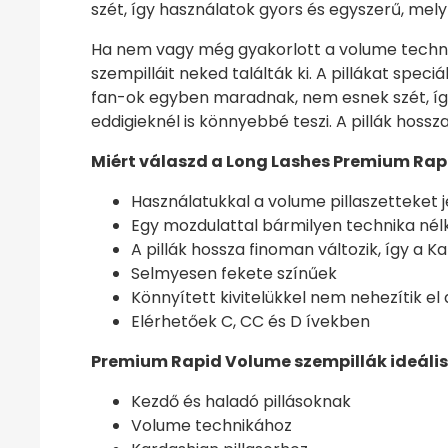
szét, így használatok gyors és egyszerű, mely
Ha nem vagy még gyakorlott a volume technik
szempilláit neked találták ki. A pillákat spe
fan-ok egyben maradnak, nem esnek szét, így 
eddigieknél is könnyebbé teszi. A pillák hossz
Miért válaszd a Long Lashes Premium Rap
Használatukkal a volume pillaszetteket 
Egy mozdulattal bármilyen technika nél
A pillák hossza finoman változik, így a K
Selmyesen fekete színűek
Könnyített kivitelükkel nem nehezítik el a
Elérhetőek C, CC és D ívekben
Premium Rapid Volume szempillák ideális
Kezdő és haladó pillásoknak
Volume technikához