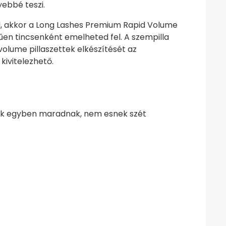
yebbé teszi.
l, akkor a Long Lashes Premium Rapid Volume
rűen tincsenként emelheted fel. A szempilla
olume pillaszettek elkészítését az
kivitelezhető.
csek egyben maradnak, nem esnek szét