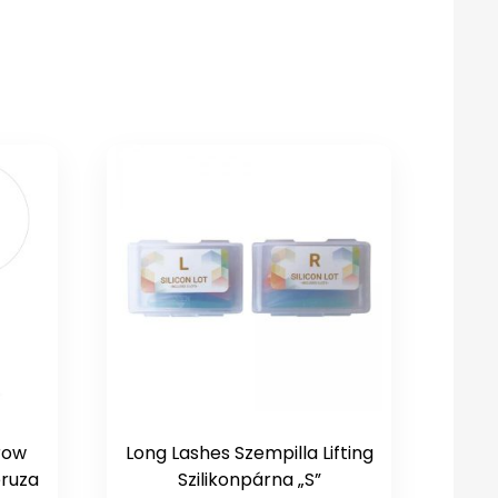
row
Long Lashes Szempilla Lifting
eruza
Szilikonpárna „S”