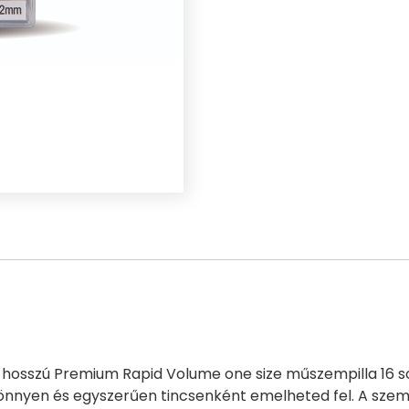
12mm
mennyiség
hosszú Premium Rapid Volume one size műszempilla 16 so
könnyen és egyszerűen tincsenként emelheted fel. A sze