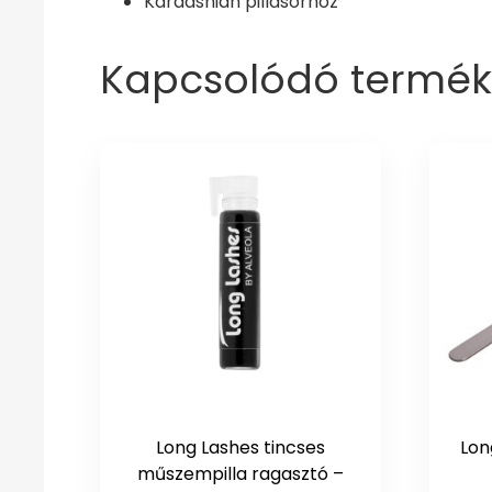
Kardashian pillasorhoz
Kapcsolódó termék
Long Lashes tincses
Lon
műszempilla ragasztó –