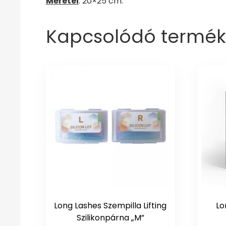
Méretei
: 20×25 cm.
Kapcsolódó termék
Long Lashes Szempilla Lifting
Lo
Szilikonpárna „M”