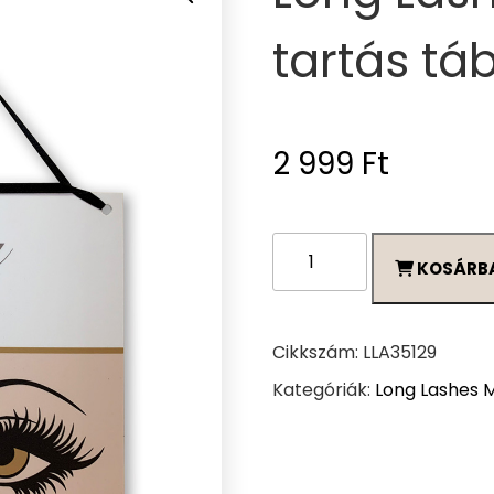
tartás tá
2 999
Ft
Long
KOSÁRB
Lashes
nyitva-
zárva
tartás
Cikkszám:
LLA35129
tábla
Kategóriák:
Long Lashes 
mennyiség