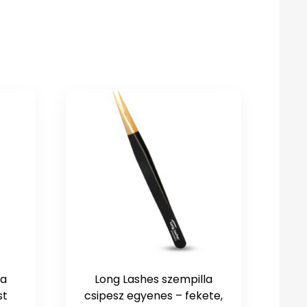
la
Long Lashes szempilla
st
csipesz egyenes – fekete,