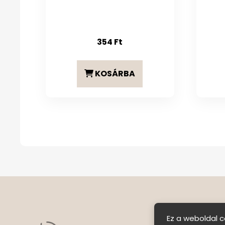
354
Ft
KOSÁRBA
Ez a weboldal c