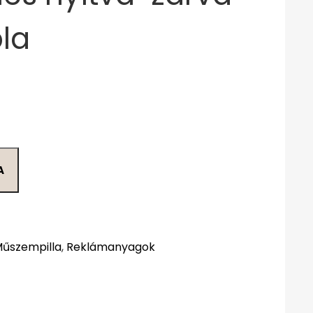
bla
A
Műszempilla
,
Reklámanyagok