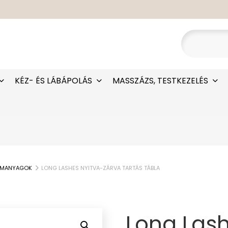
KÉZ- ÉS LÁBÁPOLÁS
MASSZÁZS, TESTKEZELÉS
ÁMANYAGOK
LONG LASHES NYITVA-ZÁRVA TARTÁS TÁBLA
Long Lash