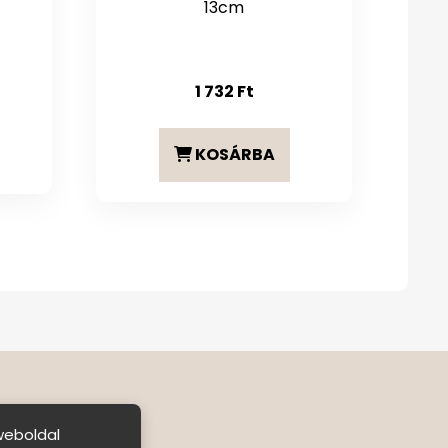
13cm
1 732
Ft
KOSÁRBA
weboldal