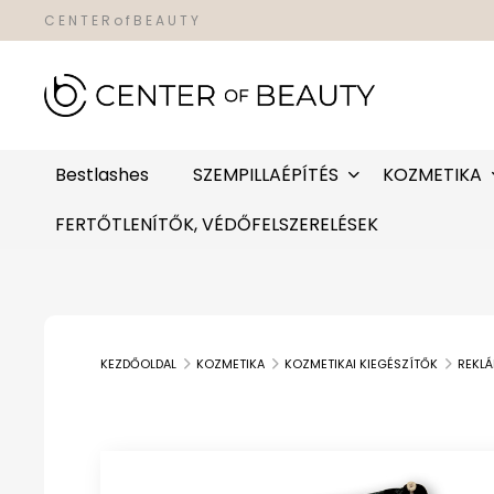
C E N T E R o f B E A U T Y
Bestlashes
SZEMPILLAÉPÍTÉS
KOZMETIKA
FERTŐTLENÍTŐK, VÉDŐFELSZERELÉSEK
KEZDŐOLDAL
KOZMETIKA
KOZMETIKAI KIEGÉSZÍTŐK
REKL