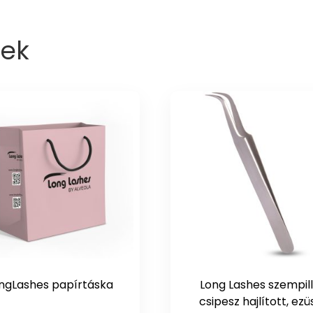
ek
ngLashes papírtáska
Long Lashes szempil
csipesz hajlított, ezü