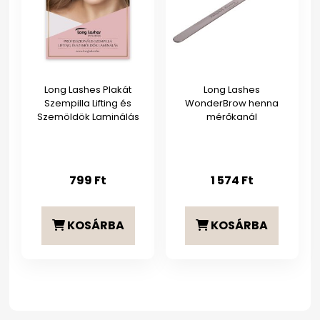
Long Lashes Plakát
Long Lashes
Szempilla Lifting és
WonderBrow henna
Szemöldök Laminálás
mérőkanál
799
Ft
1 574
Ft
KOSÁRBA
KOSÁRBA