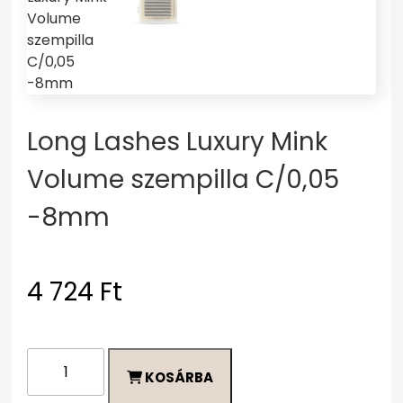
Long Lashes Luxury Mink
Volume szempilla C/0,05
-8mm
4 724
Ft
Long
KOSÁRBA
Lashes
Luxury