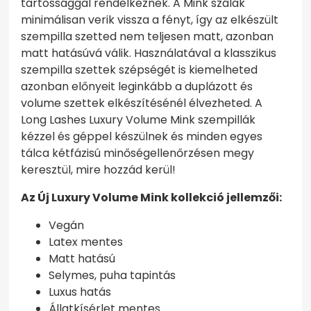
tartóssággal rendelkeznek. A Mink szálak
minimálisan verik vissza a fényt, így az elkészült
szempilla szetted nem teljesen matt, azonban
matt hatásúvá válik. Használatával a klasszikus
szempilla szettek szépségét is kiemelheted
azonban előnyeit leginkább a duplázott és
volume szettek elkészítésénél élvezheted. A
Long Lashes Luxury Volume Mink szempillák
kézzel és géppel készülnek és minden egyes
tálca kétfázisú minőségellenőrzésen megy
keresztül, mire hozzád kerül!
Az Új Luxury Volume Mink kollekció jellemzői:
Vegán
Latex mentes
Matt hatású
Selymes, puha tapintás
Luxus hatás
Állatkísérlet mentes