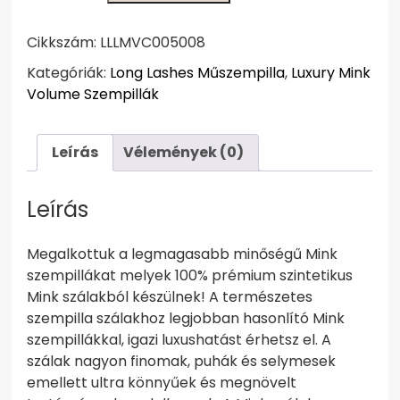
Mink
Volume
Cikkszám:
LLLMVC005008
szempilla
Kategóriák:
Long Lashes Műszempilla
,
Luxury Mink
C/0,05
Volume Szempillák
-8mm
mennyiség
Leírás
Vélemények (0)
Leírás
Megalkottuk a legmagasabb minőségű Mink
szempillákat melyek 100% prémium szintetikus
Mink szálakból készülnek! A természetes
szempilla szálakhoz legjobban hasonlító Mink
szempillákkal, igazi luxushatást érhetsz el. A
szálak nagyon finomak, puhák és selymesek
emellett ultra könnyűek és megnövelt