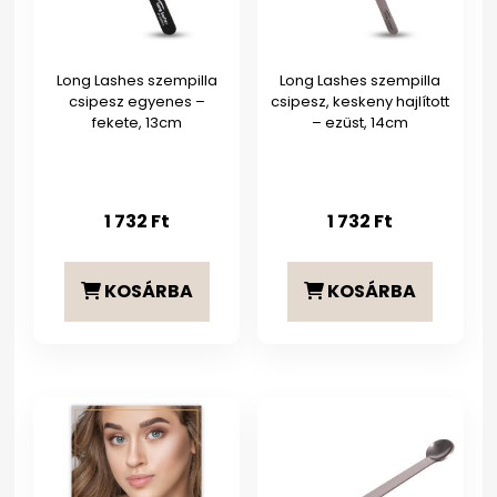
Long Lashes szempilla
Long Lashes szempilla
csipesz egyenes –
csipesz, keskeny hajlított
fekete, 13cm
– ezüst, 14cm
1 732
Ft
1 732
Ft
KOSÁRBA
KOSÁRBA