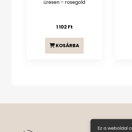
üresen – rosegold
1 102
Ft
KOSÁRBA
Ez a weboldal c