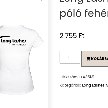
póló fehé
2 755
Ft
Long
KOSÁRB
Lashes
'All
you
need'
Cikkszám:
LLA35131
póló
Kategóriák:
Long Lashes 
fehér
-
M
mennyiség