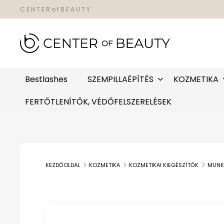
C E N T E R o f B E A U T Y
Bestlashes
SZEMPILLAÉPÍTÉS
KOZMETIKA
FERTŐTLENÍTŐK, VÉDŐFELSZERELÉSEK
KEZDŐOLDAL
KOZMETIKA
KOZMETIKAI KIEGÉSZÍTŐK
MUNK