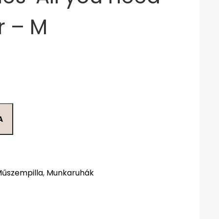
r – M
A
Műszempilla
,
Munkaruhák