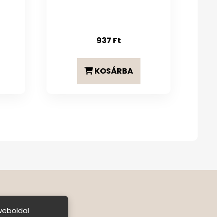
937
Ft
KOSÁRBA
weboldal