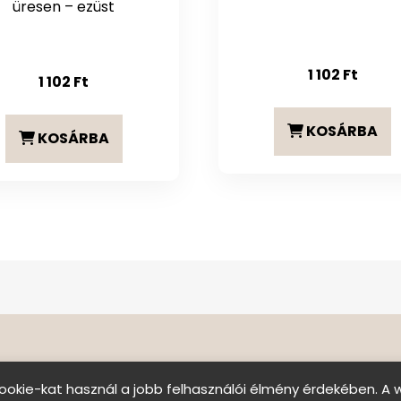
üresen – ezüst
1 102
Ft
1 102
Ft
KOSÁRBA
KOSÁRBA
ookie-kat használ a jobb felhasználói élmény érdekében. A 