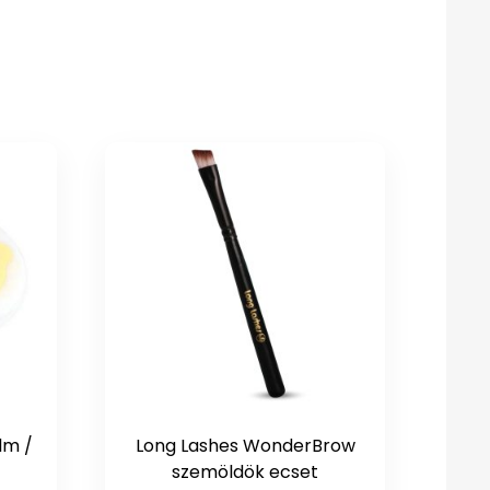
lm /
Long Lashes WonderBrow
szemöldök ecset