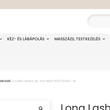
KÉZ- ÉS LÁBÁPOLÁS
MASSZÁZS, TESTKEZELÉS
ARUHÁK
LONG LASHES ‘ALL YOU NEED’ PÓLÓ FEHÉR – M
Long Lash