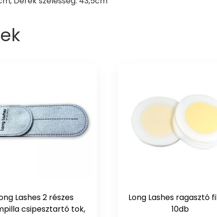
cm, Derék szélesség: 43,5cm
ek
ong Lashes 2 részes
Long Lashes ragasztó fi
pilla csipesztartó tok,
10db