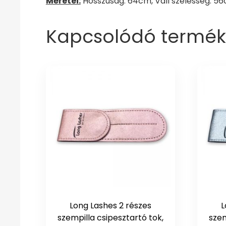
Méretei:
Hosszúság: 64cm, Váll szélesség: 56
Kapcsolódó termék
Long Lashes 2 részes
L
szempilla csipesztartó tok,
szem