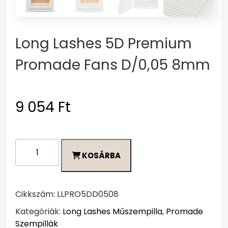
Long Lashes 5D Premium
Promade Fans D/0,05 8mm
9 054
Ft
Long
KOSÁRBA
Lashes
5D
Premium
Promade
Cikkszám:
LLPRO5DD0508
Fans
Kategóriák:
Long Lashes Műszempilla
,
Promade
D/0,05
Szempillák