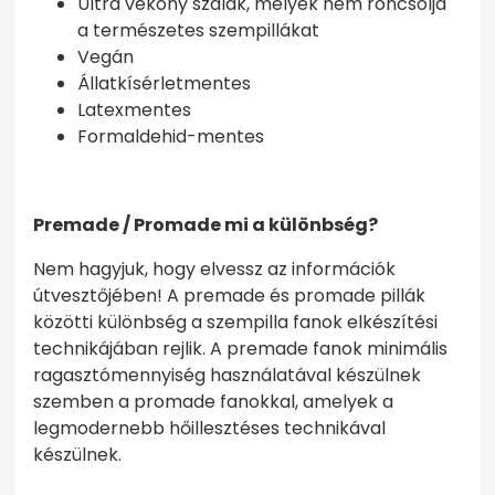
Ultra vékony szálak, melyek nem roncsolja
a természetes szempillákat
Vegán
Állatkísérletmentes
Latexmentes
Formaldehid-mentes
Premade / Promade mi a különbség?
Nem hagyjuk, hogy elvessz az információk
útvesztőjében! A premade és promade pillák
közötti különbség a szempilla fanok elkészítési
technikájában rejlik. A premade fanok minimális
ragasztómennyiség használatával készülnek
szemben a promade fanokkal, amelyek a
legmodernebb hőillesztéses technikával
készülnek.