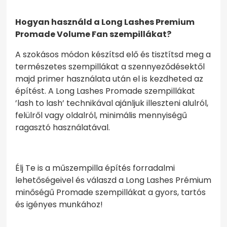
Hogyan használd a Long Lashes Premium
Promade Volume Fan szempillákat?
A szokásos módon készítsd elő és tisztítsd meg a
természetes szempillákat a szennyeződésektől
majd primer használata után el is kezdheted az
építést. A Long Lashes Promade szempillákat
’lash to lash’ technikával ajánljuk illeszteni alulról,
felülről vagy oldalról, minimális mennyiségű
ragasztó használatával.
Élj Te is a műszempilla építés forradalmi
lehetőségeivel és válaszd a Long Lashes Prémium
minőségű Promade szempillákat a gyors, tartós
és igényes munkához!