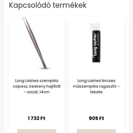
Kapcsolódó termékek
Long Lashes szempilla
Long Lashes tincses
csipesz, keskeny hajlított
műszempilla ragasztó –
– ezüst, 14cm
fekete
1 732
Ft
905
Ft