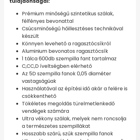
tulajdonságai:
Prémium minőségű szintetikus szálak,
félfényes bevonattal
Csúcsminőségű hőillesztéses technikával
készült
Könnyen levehető a ragasztócsíkról
Aluminium bevonatos ragasztócsík
1 tálca 600db szempilla fant tartalmaz
C,CC,D íveltségben elérhető
Az 5D szempilla fanok 0,05 diaméter
vastagságúak
Használatával az építési idő akár a felére is
csökkenthető
Tökéletes megoldás türelmetlenkedő
vendégek számára
Ultra vékony szálak, melyek nem roncsolja
a természetes szempillákat
Hosszabb szárú, szűk szempilla fanok