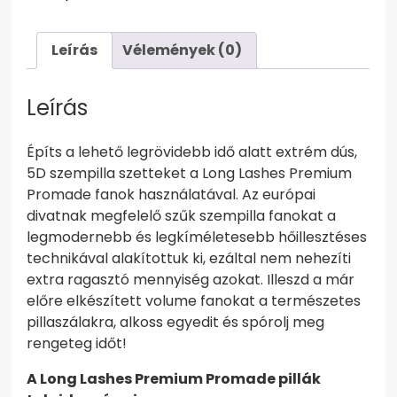
8mm
mennyiség
Leírás
Vélemények (0)
Leírás
Építs a lehető legrövidebb idő alatt extrém dús,
5D szempilla szetteket a Long Lashes Premium
Promade fanok használatával. Az európai
divatnak megfelelő szűk szempilla fanokat a
legmodernebb és legkíméletesebb hőillesztéses
technikával alakítottuk ki, ezáltal nem nehezíti
extra ragasztó mennyiség azokat. Illeszd a már
előre elkészített volume fanokat a természetes
pillaszálakra, alkoss egyedit és spórolj meg
rengeteg időt!
A Long Lashes Premium Promade pillák