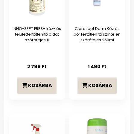
INNO-SEPT FRESH kéz- és
Clarasept Derm Kéz és
felületfertőtlenítő oldat
bőr fertőtlenítő színtelen
szórófejes 1l
szórófejes 250ml
2 799
Ft
1 490
Ft
KOSÁRBA
KOSÁRBA