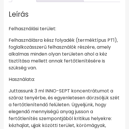
5
liter
Leírás
mennyiség
Felhasználási terület:
Felhasználásra kész folyadék (terméktípus PT1),
foglalkozásszerű felhasználók részére, amely
alkalmas minden olyan területen ahol a kéz
tisztítása mellett annak fertőtlenítésére is
szükség van.
Használata:
Juttassunk 3 ml INNO-SEPT koncentrátumot a
száraz tenyérbe, és egyenletesen dörzsöljük szét
a fertőtlenítendő felületen. Ügyeljünk, hogy
elegendő mennyiségű anyag jusson a
fertőtlenítés szempontjából kritikus helyekre:
kézhajlat, ujjak közötti terület, körömágyak,