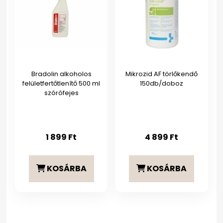
Bradolin alkoholos
Mikrozid AF törlőkendő
felületfertőtlenítő 500 ml
150db/doboz
szórófejes
1 899
Ft
4 899
Ft
KOSÁRBA
KOSÁRBA