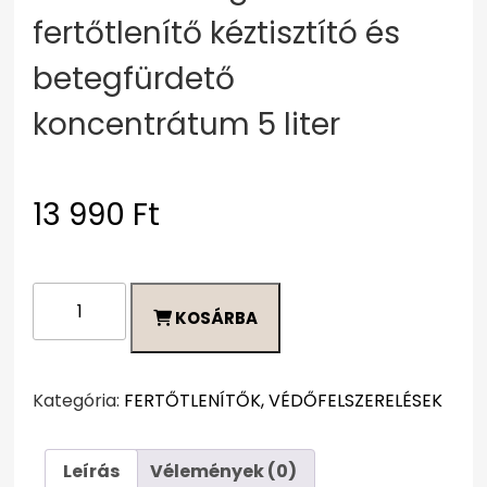
fertőtlenítő kéztisztító és
betegfürdető
koncentrátum 5 liter
13 990
Ft
INNO-
KOSÁRBA
SEPT
Higiénés
fertőtlenítő
kéztisztító
Kategória:
FERTŐTLENÍTŐK, VÉDŐFELSZERELÉSEK
és
betegfürdető
Leírás
Vélemények (0)
koncentrátum