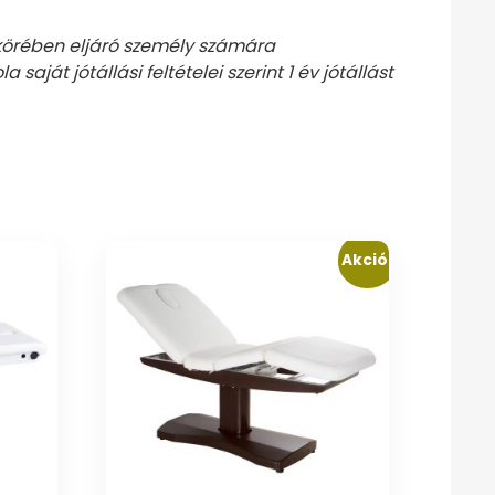
 körében eljáró személy számára
ját jótállási feltételei szerint 1 év jótállást
Akció!