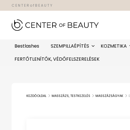
C E N T E R o f B E A U T Y
Bestlashes
SZEMPILLAÉPÍTÉS
KOZMETIKA
FERTŐTLENÍTŐK, VÉDŐFELSZERELÉSEK
KEZDŐOLDAL
MASSZÁZS, TESTKEZELÉS
MASSZÁZSÁGYAK