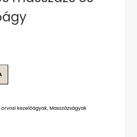
őágy
A
 orvosi kezelőágyak
,
Masszázságyak