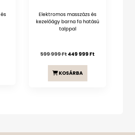
 és
Elektromos masszázs és
kezelőágy barna fa hatású
talppal
Original
Current
599 999
Ft
449 999
Ft
price
price
was:
is:
KOSÁRBA
599
449
999 Ft.
999 Ft.