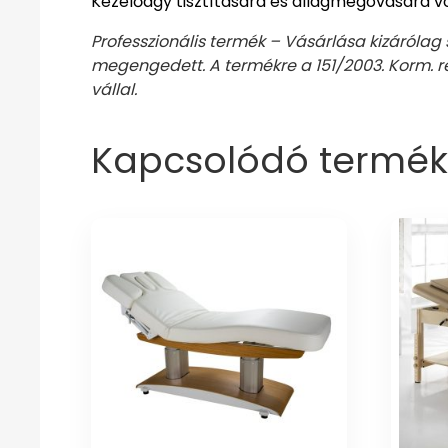
Kezelőágy tisztítására és állagmegóvására v
Professzionális termék – Vásárlása kizárólag
megengedett. A termékre a 151/2003. Korm. rende
vállal.
Kapcsolódó termék