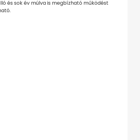
tálló és sok év múlva is megbízható működést
ható.