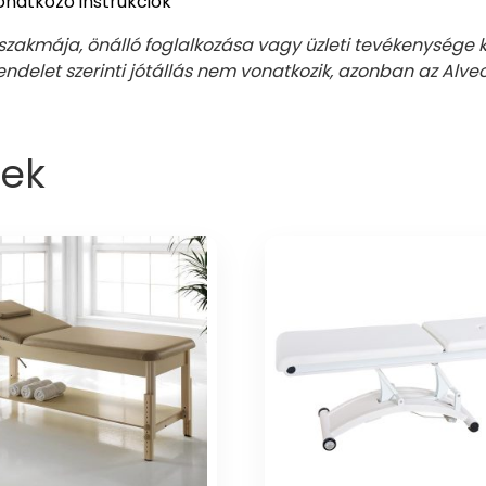
onatkozó instrukciók
 szakmája, önálló foglalkozása vagy üzleti tevékenysége
let szerinti jótállás nem vonatkozik, azonban az Alveola sa
ek