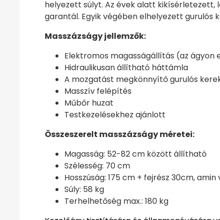
helyezett súlyt. Az évek alatt kikísérletezet
garantál. Egyik végében elhelyezett gurulós 
Masszázságy jellemzők:
Elektromos magasságállítás (az ágyon 
Hidraulikusan állítható háttámla
A mozgatást megkönnyítő gurulós kerek
Masszív felépítés
Műbőr huzat
Testkezelésekhez ajánlott
Összeszerelt masszázságy méretei:
Magasság: 52-82 cm között állítható
Szélesség: 70 cm
Hosszúság: 175 cm + fejrész 30cm, amin 
Súly: 58 kg
Terhelhetőség max.: 180 kg