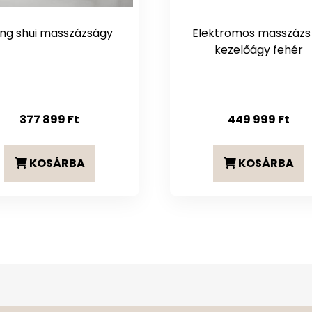
ng shui masszázságy
Elektromos masszázs
kezelőágy fehér
377 899
Ft
449 999
Ft
KOSÁRBA
KOSÁRBA