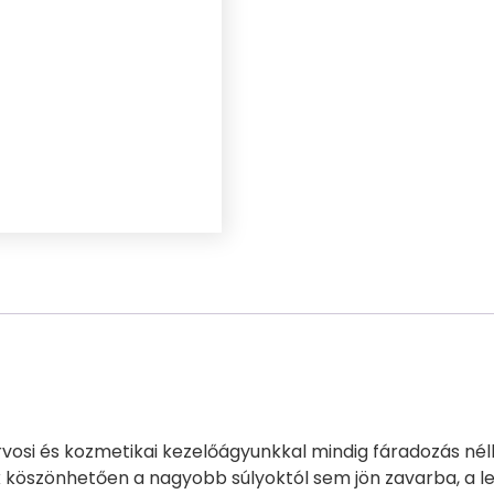
osi és kozmetikai kezelőágyunkkal mindig fáradozás nélkü
öszönhetően a nagyobb súlyoktól sem jön zavarba, a leg