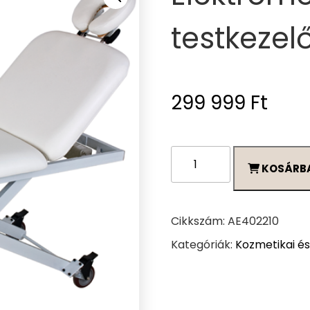
testkezel
299 999
Ft
Elektromos
KOSÁRB
masszázs
és
testkezelőágy
mennyiség
Cikkszám:
AE402210
Kategóriák:
Kozmetikai és