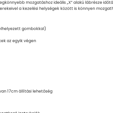
t, legkönnyebb mozgatáshoz ideális „X” alakú lábrésze idő
kerekeivel a kezelési helységek között is könnyen mozgat
elhelyezett gombokkal)
ek az egyik végen
van 17cm állítási lehetőség