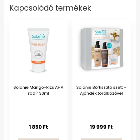
Kapcsolódó termékek
Solanie Mangó-Rizs AHA
Solanie Bőrtisztító szett +
radír 30ml
Ajándék törölközővel
1 850
Ft
19 999
Ft