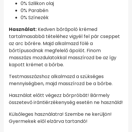
0% Szilikon olaj
0% Parabén
0% Színezék
Használat:
Kedven bőrápoló krémed
tartalmasabbá tételéhez vigyél fel pár cseppet
az arc bőrére. Majd alkalmazd fölé a
bőrtípusodnak megfelelő ápolót. Finom
masszázs mozdulatokkal masszírozd be az így
kapott krémet a bőrbe.
Testmasszázshoz alkalmazd a szükséges
mennyiségben, majd masszírozd be a bőrbe.
Használat előtt végezz bőrpróbát! Bármely
összetevő irántiérzékenység esetén ne használd!
Külsőleges használatra! Szembe ne kerüljön!
Gyermekek elől elzárva tartandó!