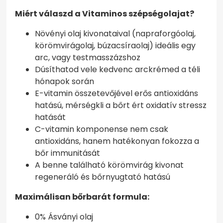
Miért válaszd a Vitaminos szépségolajat?
Növényi olaj kivonataival (napraforgóolaj,
körömvirágolaj, búzacsíraolaj) ideális egy
arc, vagy testmasszázshoz
Dúsíthatod vele kedvenc arckrémed a téli
hónapok során
E-vitamin összetevőjével erős antioxidáns
hatású, mérségkli a bőrt ért oxidatív stressz
hatását
C-vitamin komponense nem csak
antioxidáns, hanem hatékonyan fokozza a
bőr immunitását
A benne található körömvirág kivonat
regeneráló és bőrnyugtató hatású
Maximálisan bőrbarát formula:
0% Ásványi olaj