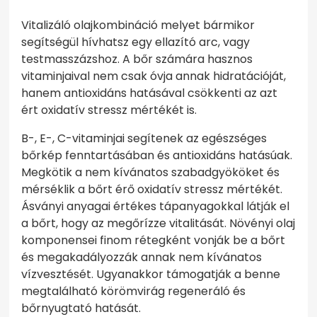
Vitalizáló olajkombináció melyet bármikor
segítségül hívhatsz egy ellazító arc, vagy
testmasszázshoz. A bőr számára hasznos
vitaminjaival nem csak óvja annak hidratációját,
hanem antioxidáns hatásával csökkenti az azt
ért oxidatív stressz mértékét is.
B-, E-, C-vitaminjai segítenek az egészséges
bőrkép fenntartásában és antioxidáns hatásúak.
Megkötik a nem kívánatos szabadgyököket és
mérséklik a bőrt érő oxidatív stressz mértékét.
Ásványi anyagai értékes tápanyagokkal látják el
a bőrt, hogy az megőrízze vitalitását. Növényi olaj
komponensei finom rétegként vonják be a bőrt
és megakadályozzák annak nem kívánatos
vízvesztését. Ugyanakkor támogatják a benne
megtalálható körömvirág regeneráló és
bőrnyugtató hatását.