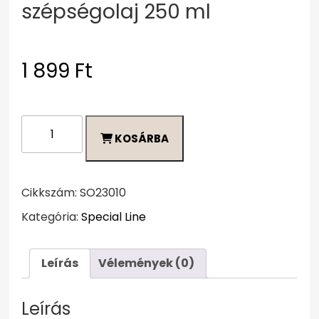
szépségolaj 250 ml
1 899
Ft
Solanie
KOSÁRBA
Vitaminos
szépségolaj
250
ml
Cikkszám:
SO23010
mennyiség
Kategória:
Special Line
Leírás
Vélemények (0)
Leírás