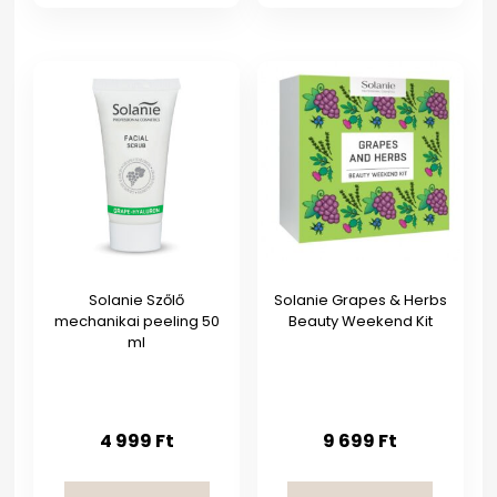
Solanie Szőlő
Solanie Grapes & Herbs
mechanikai peeling 50
Beauty Weekend Kit
ml
4 999
Ft
9 699
Ft