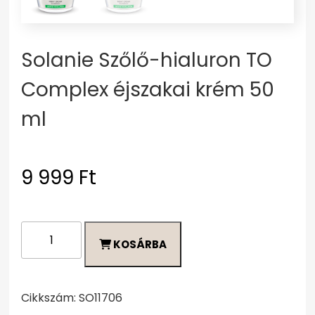
Solanie Szőlő-hialuron TO
Complex éjszakai krém 50
ml
9 999
Ft
Solanie
KOSÁRBA
Szőlő-
hialuron
TO
Complex
Cikkszám:
SO11706
éjszakai