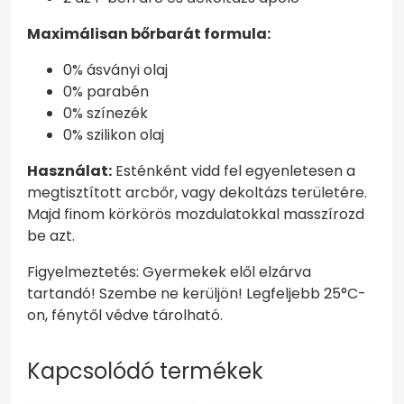
Maximálisan bőrbarát formula:
0% ásványi olaj
0% parabén
0% színezék
0% szilikon olaj
Használat:
Esténként vidd fel egyenletesen a
megtisztított arcbőr, vagy dekoltázs területére.
Majd finom körkörös mozdulatokkal masszírozd
be azt.
Figyelmeztetés: Gyermekek elől elzárva
tartandó! Szembe ne kerüljön! Legfeljebb 25°C-
on, fénytől védve tárolható.
Kapcsolódó termékek