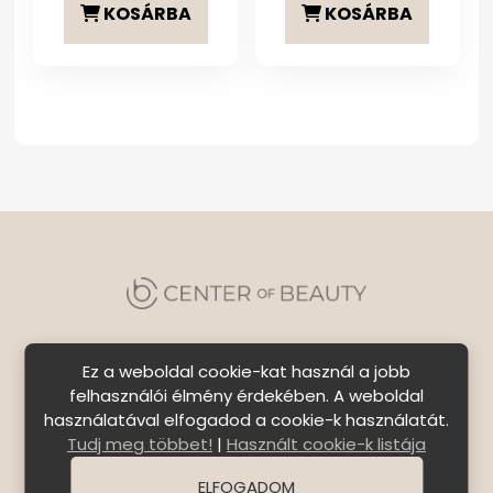
KOSÁRBA
KOSÁRBA
Ez a weboldal cookie-kat használ a jobb
felhasználói élmény érdekében. A weboldal
használatával elfogadod a cookie-k használatát.
Szállítási feltételek
|
Általános Szerződési
Tudj meg többet!
|
Használt cookie-k listája
Feltételek
|
Bejelentkezés
ELFOGADOM