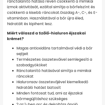
ránctalanító hatása révén csökkenti a mimikai
izmok aktivitását, ezáltal simítja a bőrfelszínt és
csökkenti a kisebb ráncokat.Gazdag A-, C-, és E-
vitaminban. Használatával a bőr újra éled,
hidratált és kipihent lesz.
Miért válaszd a Szőlő-hialuron éjszakai
krémet?
Magas antioxidáns tartalmával védi a bőr
sejtjeit
Természetes összetevőivel semlegesíti a
szabadgyököket
Ránctalanító hatásával simítja a mimikai
ráncokat
Hialuronsav összetevőjével kiemelkedő
hidratáló hatást biztosít
Minden fontosat tud, ami az éjszakai
bőrmegújításhoz szükséges
2 az 1-ben arc és dekoltázs ápoló