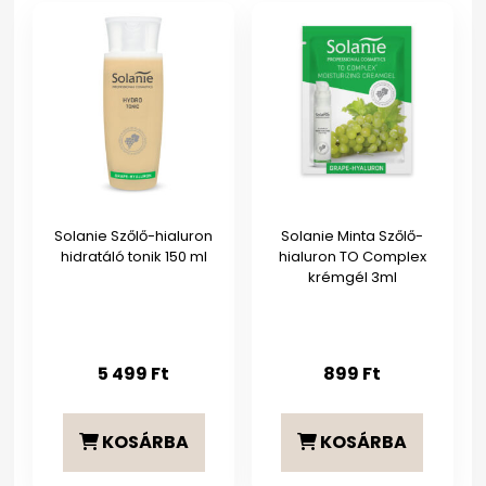
Solanie Szőlő-hialuron
Solanie Minta Szőlő-
hidratáló tonik 150 ml
hialuron TO Complex
krémgél 3ml
5 499
Ft
899
Ft
KOSÁRBA
KOSÁRBA