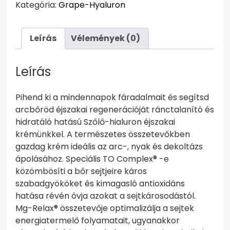
Kategória:
Grape-Hyaluron
krém
50
ml
Leírás
Vélemények (0)
mennyiség
Leírás
Pihend ki a mindennapok fáradalmait és segítsd
arcbőröd éjszakai regenerációját ránctalanító és
hidratáló hatású Szőlő-hialuron éjszakai
krémünkkel. A természetes összetevőkben
gazdag krém ideális az arc-, nyak és dekoltázs
ápolásához. Speciális TO Complex® -e
közömbösíti a bőr sejtjeire káros
szabadgyököket és kimagasló antioxidáns
hatása révén óvja azokat a sejtkárosodástól.
Mg-Relax® összetevője optimalizálja a sejtek
energiatermelő folyamatait, ugyanakkor