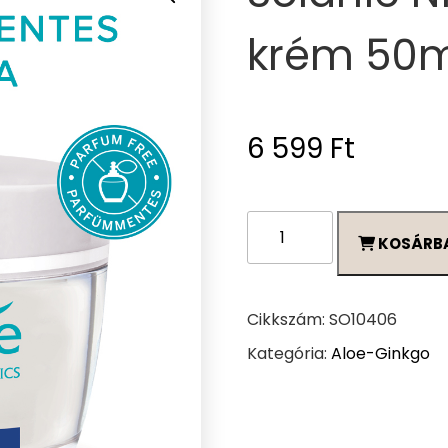
krém 50m
6 599
Ft
Solanie
KOSÁRB
Niacin
mattító
krém
50ml
Cikkszám:
SO10406
mennyiség
Kategória:
Aloe-Ginkgo