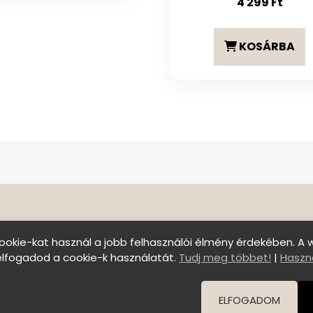
4 299
Ft
KOSÁRBA
ookie-kat használ a jobb felhasználói élmény érdekében. A 
elfogadod a cookie-k használatát.
Tudj meg többet!
|
Haszná
Szállítási feltételek
|
Általános Szerződési Felt
© Copyright 2026 C E N T E R o f B E A U T Y | All Right
ELFOGADOM