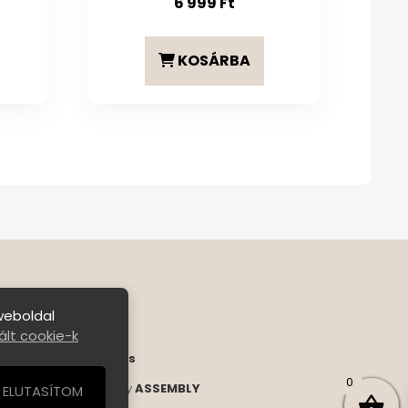
6 999
Ft
KOSÁRBA
weboldal
lt cookie-k
ételek
|
Bejelentkezés
0
s Reserved. | Designed by
ASSEMBLY
ELUTASÍTOM