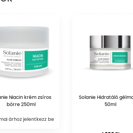
anie Niacin krém zsíros
Solanie Hidratáló gélm
bőrre 250ml
50ml
mai árhoz jelentkezz be