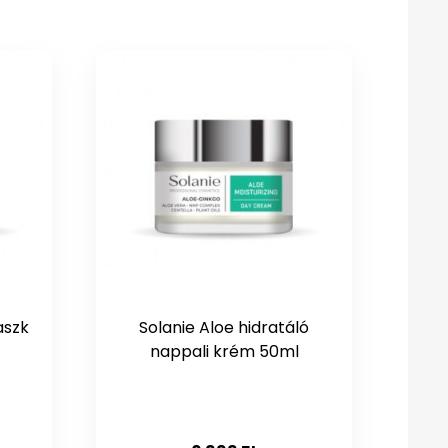
aszk
Solanie Aloe hidratáló
nappali krém 50ml