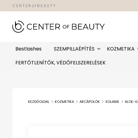
C E N T E R o f B E A U T Y
Bestlashes
SZEMPILLAÉPÍTÉS
KOZMETIKA
FERTŐTLENÍTŐK, VÉDŐFELSZERELÉSEK
KEZDŐOLDAL
KOZMETIKA
ARCÁPOLÓK
SOLANIE
ALOE-G