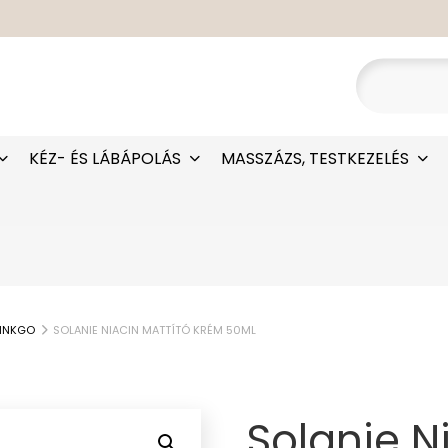
KÉZ- ÉS LÁBÁPOLÁS
MASSZÁZS, TESTKEZELÉS
INKGO
SOLANIE NIACIN MATTÍTÓ KRÉM 50ML
Solanie N