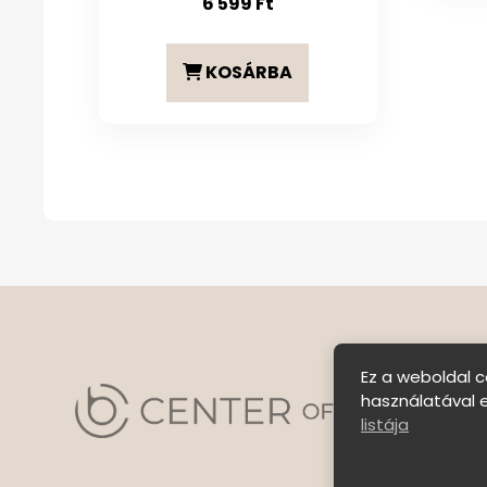
6 599
Ft
KOSÁRBA
Ez a weboldal c
használatával 
listája