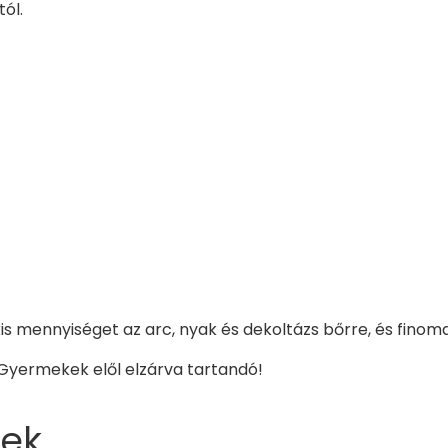
ól.
el kis mennyiséget az arc, nyak és dekoltázs bőrre, és fino
 Gyermekek elől elzárva tartandó!
ek