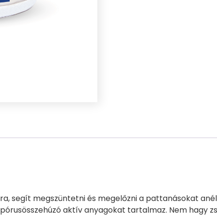
, segít megszüntetni és megelőzni a pattanásokat anélkü
pórusösszehúzó aktív anyagokat tartalmaz. Nem hagy zsír