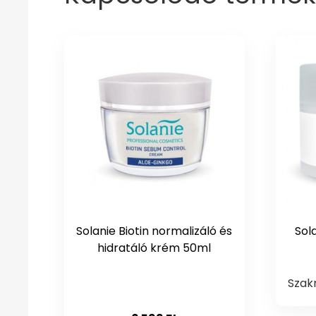
Solanie Biotin normalizáló és
Sol
hidratáló krém 50ml
Szak