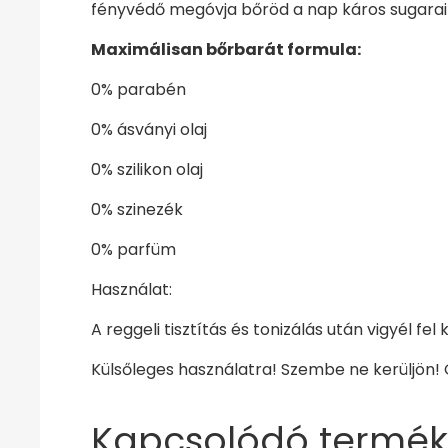
fényvédő megóvja bőröd a nap káros sugarait
Maximálisan bőrbarát formula:
0% parabén
0% ásványi olaj
0% szilikon olaj
0% szinezék
0% parfüm
Használat:
A reggeli tisztítás és tonizálás után vigyél f
Külsőleges használatra! Szembe ne kerüljön!
Kapcsolódó termék