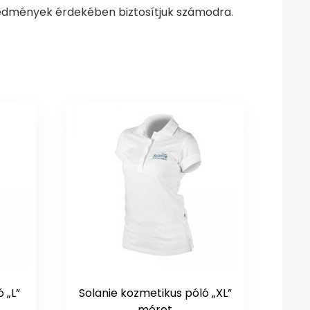
eredmények érdekében biztosítjuk számodra.
 „L”
Solanie kozmetikus póló „XL”
méret