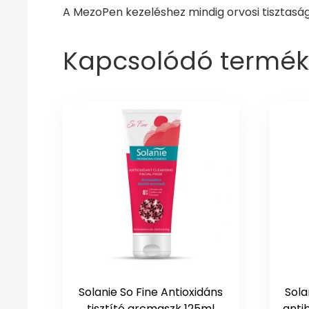
A MezoPen kezeléshez mindig orvosi tisztasá
Kapcsolódó termék
Solanie So Fine Antioxidáns
Sola
tisztító arcmaszk 125ml
anti