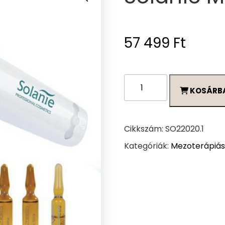
57 499
Ft
Solanie
KOSÁRB
MezoPen
szett
mennyiség
Cikkszám:
SO22020.1
Kategóriák:
Mezoterápiás