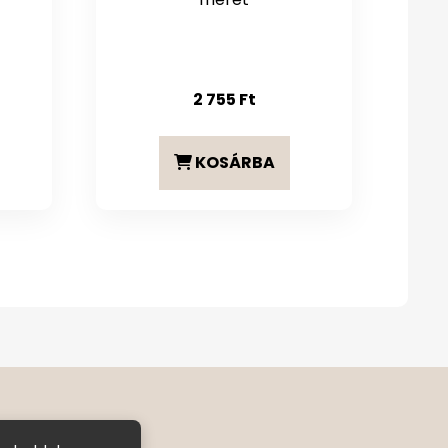
2 755
Ft
KOSÁRBA