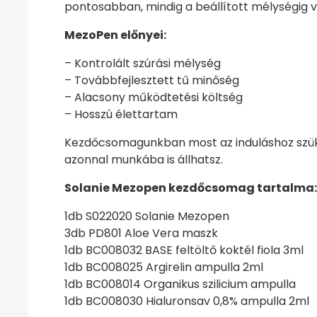
pontosabban, mindig a beállított mélységig 
MezoPen előnyei:
– Kontrolált szúrási mélység
– Továbbfejlesztett tű minőség
– Alacsony működtetési költség
– Hosszú élettartam
Kezdőcsomagunkban most az induláshoz szüks
azonnal munkába is állhatsz.
Solanie Mezopen kezdőcsomag tartalma:
1db S022020 Solanie Mezopen
3db PD801 Aloe Vera maszk
1db BC008032 BASE feltöltő koktél fiola 3ml
1db BC008025 Argirelin ampulla 2ml
1db BC008014 Organikus szilicium ampulla
1db BC008030 Hialuronsav 0,8% ampulla 2ml