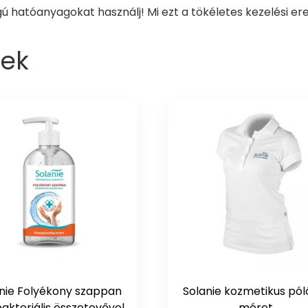
gú hatóanyagokat használj! Mi ezt a tökéletes kezelési 
ek
nie Folyékony szappan
Solanie kozmetikus póló
bakteriális összetevővel
méret