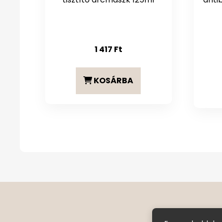
1 417
Ft
KOSÁRBA