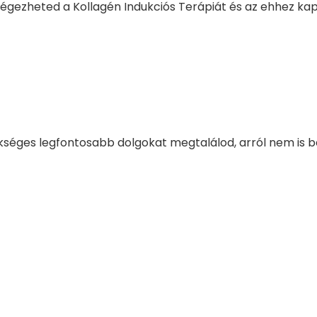
végezheted a Kollagén Indukciós Terápiát és az ehhez ka
éges legfontosabb dolgokat megtalálod, arról nem is b