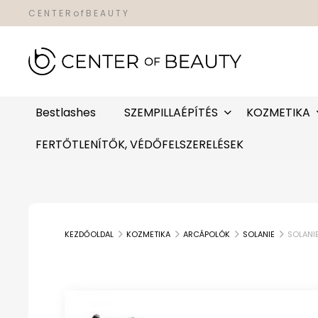
C E N T E R o f B E A U T Y
Bestlashes
SZEMPILLAÉPÍTÉS
KOZMETIKA
FERTŐTLENÍTŐK, VÉDŐFELSZERELÉSEK
KEZDŐOLDAL
KOZMETIKA
ARCÁPOLÓK
SOLANIE
SOLANI