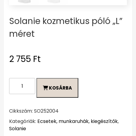
Solanie kozmetikus póló „L”
méret
2 755
Ft
Solanie
KOSÁRBA
kozmetikus
póló
"L"
méret
Cikkszám:
SO252004
mennyiség
Kategóriák:
Ecsetek, munkaruhák, kiegészítők
,
Solanie