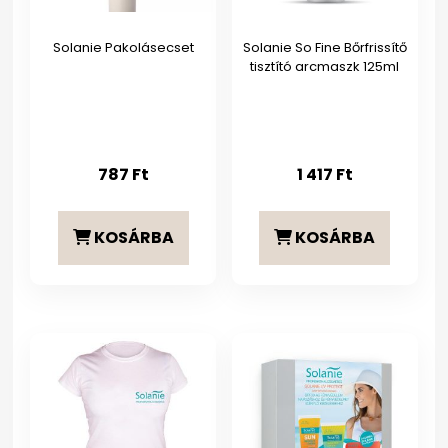
Solanie Pakolásecset
Solanie So Fine Bőrfrissítő
tisztító arcmaszk 125ml
787
Ft
1 417
Ft
KOSÁRBA
KOSÁRBA