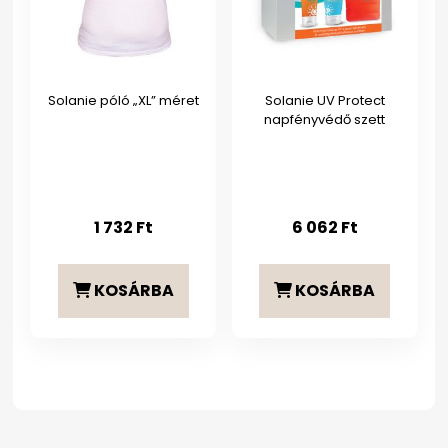
Solanie póló „XL” méret
Solanie UV Protect
napfényvédő szett
1 732
Ft
6 062
Ft
KOSÁRBA
KOSÁRBA