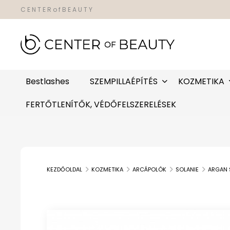
C E N T E R o f B E A U T Y
Bestlashes
SZEMPILLAÉPÍTÉS
KOZMETIKA
FERTŐTLENÍTŐK, VÉDŐFELSZERELÉSEK
KEZDŐOLDAL
KOZMETIKA
ARCÁPOLÓK
SOLANIE
ARGAN 