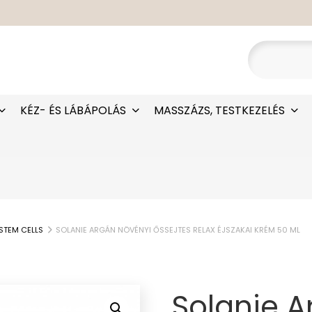
KÉZ- ÉS LÁBÁPOLÁS
MASSZÁZS, TESTKEZELÉS
STEM CELLS
SOLANIE ARGÁN NÖVÉNYI ŐSSEJTES RELAX ÉJSZAKAI KRÉM 50 ML
Solanie A