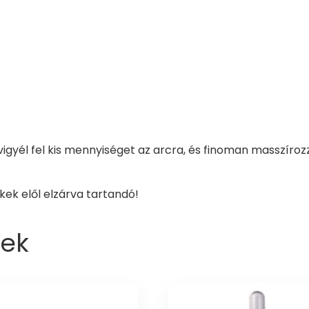
n vigyél fel kis mennyiséget az arcra, és finoman masszíroz
ek elől elzárva tartandó!
ek