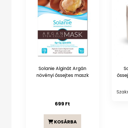
Solanie Alginát Argán
S
növényi őssejtes maszk
ősse
Szak
699
Ft
KOSÁRBA