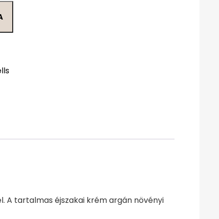
A
lls
l. A tartalmas éjszakai krém argán növényi