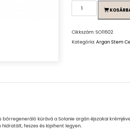
Solanie
KOSÁRB
Argán
növényi
őssejtes
Relax
Cikkszám:
SO11602
éjszakai
Kategória:
Argan Stem Ce
krém
50
ml
mennyiség
s bőrregeneráló kúrává a Solanie argán éjszakai krémjéve
 hidratált, feszes és kipihent legyen.