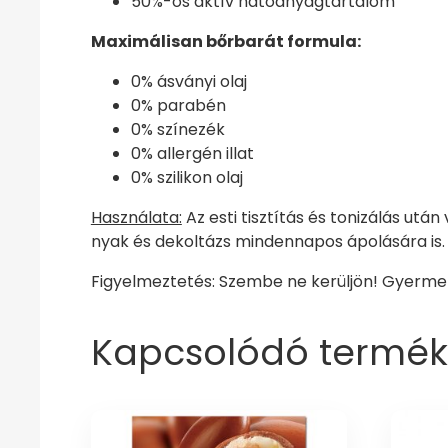
50%-os aktív hatóanyagtartalom
Maximálisan bőrbarát formula:
0% ásványi olaj
0% parabén
0% színezék
0% allergén illat
0% szilikon olaj
Használata:
Az esti tisztítás és tonizálás utá
nyak és dekoltázs mindennapos ápolására is.
Figyelmeztetés: Szembe ne kerüljön! Gyermek
Kapcsolódó termék