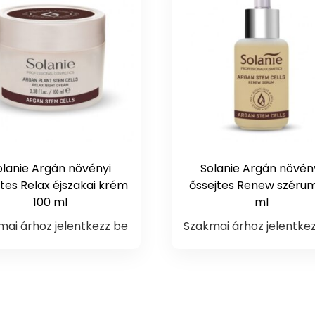
olanie Argán növényi
Solanie Argán növén
jtes Relax éjszakai krém
őssejtes Renew széru
100 ml
ml
mai árhoz jelentkezz be
Szakmai árhoz jelentke