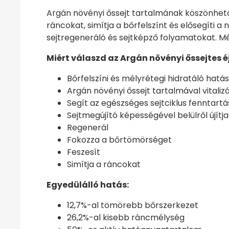
Argán növényi őssejt tartalmának köszönhetőe
ráncokat, simítja a bőrfelszínt és elősegíti a
sejtregeneráló és sejtképző folyamatokat. Mé
Miért válaszd az Argán növényi őssejtes 
Bőrfelszíni és mélyrétegi hidratáló hatá
Argán növényi őssejt tartalmával vitalizálj
Segít az egészséges sejtciklus fenntart
Sejtmegújító képességével belülről újítj
Regenerál
Fokozza a bőrtömörséget
Feszesít
Simítja a ráncokat
Egyedülálló hatás:
12,7%-al tömörebb bőrszerkezet
26,2%-al kisebb ráncmélység