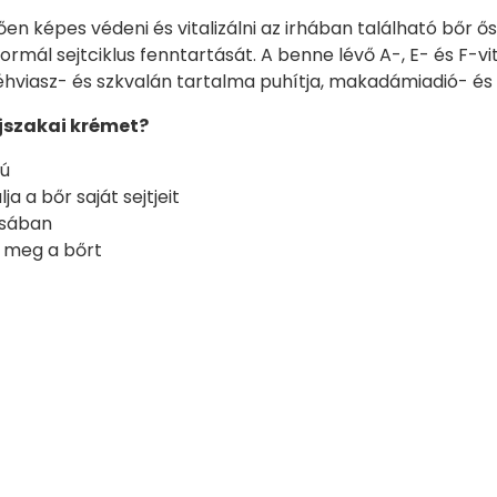
n képes védeni és vitalizálni az irhában található bőr ős
 normál sejtciklus fenntartását. A benne lévő A-, E- és F-v
hviasz- és szkvalán tartalma puhítja, makadámiadió- és a
éjszakai krémet?
sú
a a bőr saját sejtjeit
ásában
a meg a bőrt