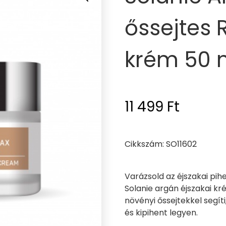
őssejtes 
krém 50 
11 499
Ft
Cikkszám: SO11602
Varázsold az éjszakai pi
Solanie argán éjszakai kr
növényi őssejtekkel segíti
és kipihent legyen.