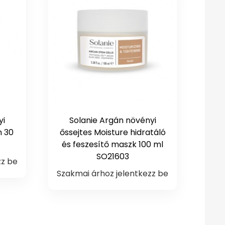
yi
Solanie Argán növényi
m 30
őssejtes Moisture hidratáló
és feszesítő maszk 100 ml
SO21603
zz be
Szakmai árhoz jelentkezz be