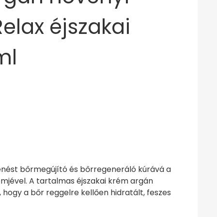
Relax éjszakai
ml
henést bőrmegújító és bőrregeneráló kúrává a
émjével. A tartalmas éjszakai krém argán
, hogy a bőr reggelre kellően hidratált, feszes