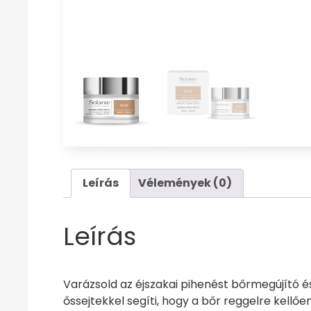
Leírás
Vélemények (0)
Leírás
Varázsold az éjszakai pihenést bőrmegújító é
őssejtekkel segíti, hogy a bőr reggelre kellően