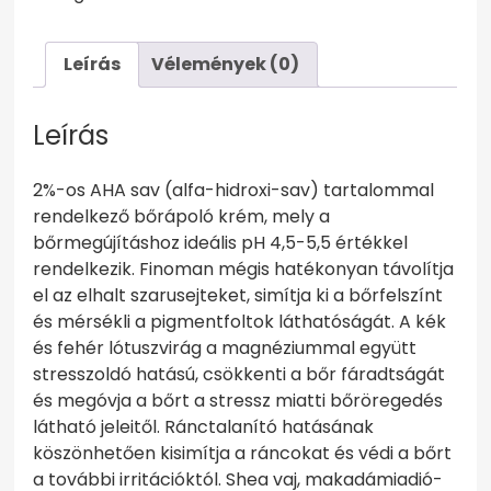
30
ml
mennyiség
Leírás
Vélemények (0)
Leírás
2%-os AHA sav (alfa-hidroxi-sav) tartalommal
rendelkező bőrápoló krém, mely a
bőrmegújításhoz ideális pH 4,5-5,5 értékkel
rendelkezik. Finoman mégis hatékonyan távolítja
el az elhalt szarusejteket, simítja ki a bőrfelszínt
és mérsékli a pigmentfoltok láthatóságát. A kék
és fehér lótuszvirág a magnéziummal együtt
stresszoldó hatású, csökkenti a bőr fáradtságát
és megóvja a bőrt a stressz miatti bőröregedés
látható jeleitől. Ránctalanító hatásának
köszönhetően kisimítja a ráncokat és védi a bőrt
a további irritációktól. Shea vaj, makadámiadió-