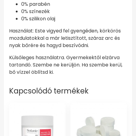
0% parabén
0% színezék
0% szilikon olaj
Használat: Este vigyed fel gyengéden, körkörös
mozdulatokkal a már letisztított, száraz arc és
nyak bőrére és hagyd beszívódni.
Külsőleges használatra. Gyermekektől elzárva
tartandó. Szembe ne kerüljön. Ha szembe kerül,
bő vízzel öblítsd ki.
Kapcsolódó termékek