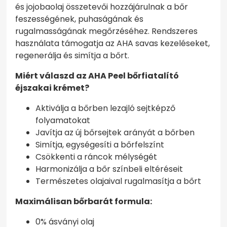
és jojobaolaj összetevői hozzájárulnak a bőr
feszességének, puhaságának és
rugalmasságának megőrzéséhez. Rendszeres
használata támogatja az AHA savas kezeléseket,
regenerálja és simítja a bőrt.
Miért válaszd az AHA Peel bőrfiatalító
éjszakai krémet?
Aktiválja a bőrben lezajló sejtképző
folyamatokat
Javítja az új bőrsejtek arányát a bőrben
Simítja, egységesíti a bőrfelszínt
Csökkenti a ráncok mélységét
Harmonizálja a bőr színbeli eltéréseit
Természetes olajaival rugalmasítja a bőrt
Maximálisan bőrbarát formula:
0% ásványi olaj