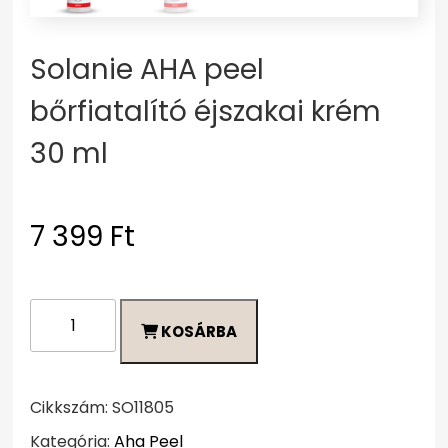
Solanie AHA peel
bőrfiatalító éjszakai krém
30 ml
7 399
Ft
Solanie
KOSÁRBA
AHA
peel
bőrfiatalító
éjszakai
Cikkszám:
SO11805
krém
Kategória:
Aha Peel