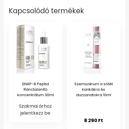
Kapcsolódó termékek
SNAP-8 Peptid
Szemszérum a sötét
Ránctalanító
karikákra és
koncentrátum 30ml
duzzanatokra 10ml
Szakmai árhoz
jelentkezz be
8 290
Ft