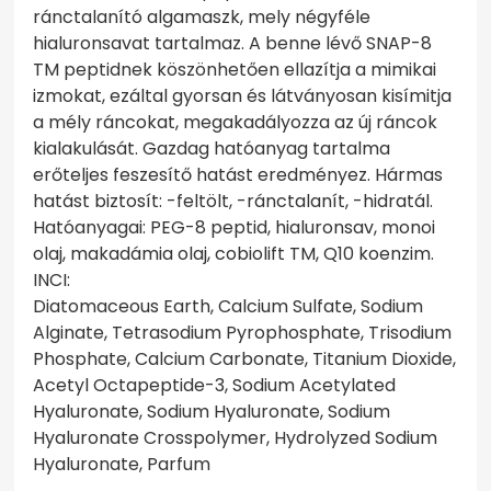
ránctalanító algamaszk, mely négyféle
hialuronsavat tartalmaz. A benne lévő SNAP-8
TM peptidnek köszönhetően ellazítja a mimikai
izmokat, ezáltal gyorsan és látványosan kisímitja
a mély ráncokat, megakadályozza az új ráncok
kialakulását. Gazdag hatóanyag tartalma
erőteljes feszesítő hatást eredményez. Hármas
hatást biztosít: -feltölt, -ránctalanít, -hidratál.
Hatóanyagai: PEG-8 peptid, hialuronsav, monoi
olaj, makadámia olaj, cobiolift TM, Q10 koenzim.
INCI:
Diatomaceous Earth, Calcium Sulfate, Sodium
Alginate, Tetrasodium Pyrophosphate, Trisodium
Phosphate, Calcium Carbonate, Titanium Dioxide,
Acetyl Octapeptide-3, Sodium Acetylated
Hyaluronate, Sodium Hyaluronate, Sodium
Hyaluronate Crosspolymer, Hydrolyzed Sodium
Hyaluronate, Parfum