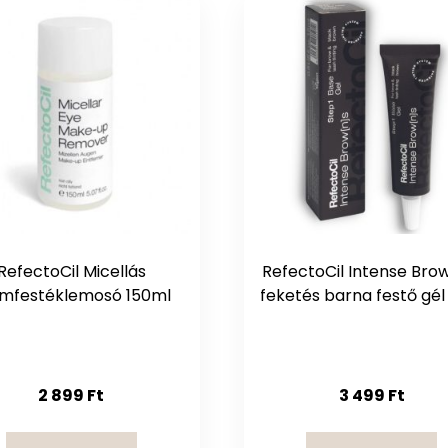
RefectoCil Micellás
RefectoCil Intense Bro
mfestéklemosó 150ml
feketés barna festő gél
2 899
Ft
3 499
Ft