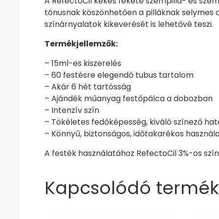
A RefectoCil kékes fekete szempilla- és szemö
tónusnak köszönhetően a pilláknak selymes c
színárnyalatok kikeverését is lehetővé teszi.
Termékjellemzők:
– 15ml-es kiszerelés
– 60 festésre elegendő tubus tartalom
– Akár 6 hét tartósság
– Ajándék műanyag festőpálca a dobozban
– Intenzív szín
– Tökéletes fedőképesség, kiváló színező hat
– Könnyű, biztonságos, időtakarékos használ
A festék használatához RefectoCil 3%-os szín
Kapcsolódó termék