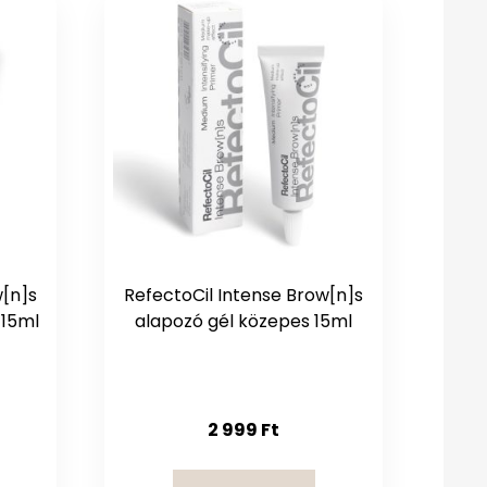
w[n]s
RefectoCil Intense Brow[n]s
 15ml
alapozó gél közepes 15ml
2 999
Ft