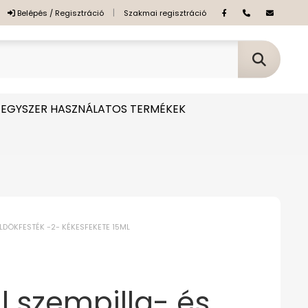
|
Belépés / Regisztráció
Szakmai regisztráció
EGYSZER HASZNÁLATOS TERMÉKEK
LDÖKFESTÉK -2- KÉKESFEKETE 15ML
l szempilla- és