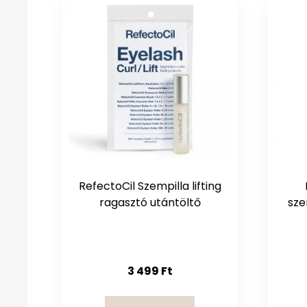
RefectoCil Szempilla lifting
ragasztó utántöltő
sze
3 499
Ft