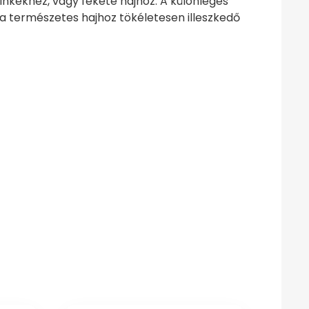
inkekhez, vagy fekete hajhoz. A különleges
a természetes hajhoz tökéletesen illeszkedő