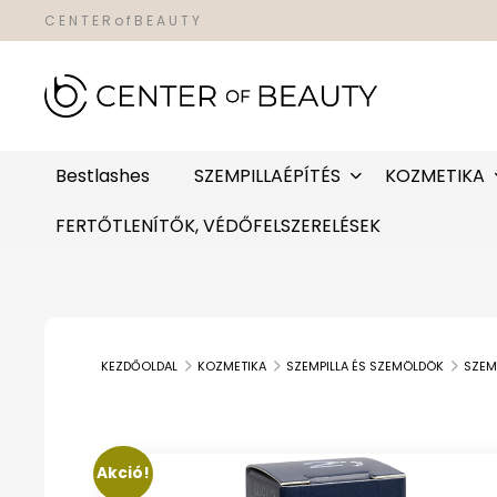
C E N T E R o f B E A U T Y
Bestlashes
SZEMPILLAÉPÍTÉS
KOZMETIKA
FERTŐTLENÍTŐK, VÉDŐFELSZERELÉSEK
KEZDŐOLDAL
KOZMETIKA
SZEMPILLA ÉS SZEMÖLDÖK
SZEM
Akció!