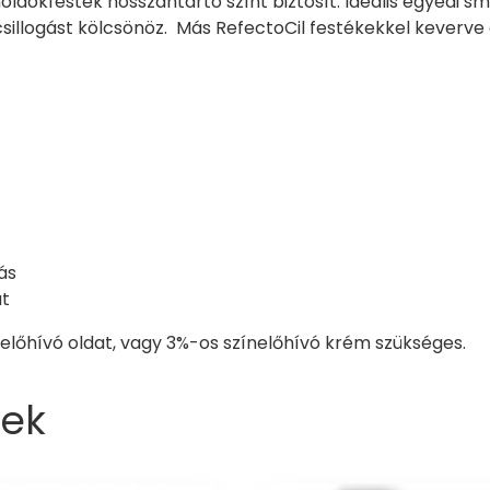
ldökfesték hosszantartó színt biztosít. Ideális egyedi sm
sillogást kölcsönöz. Más RefectoCil festékekkel keverve 
ás
at
előhívó oldat, vagy 3%-os színelőhívó krém szükséges.
ek