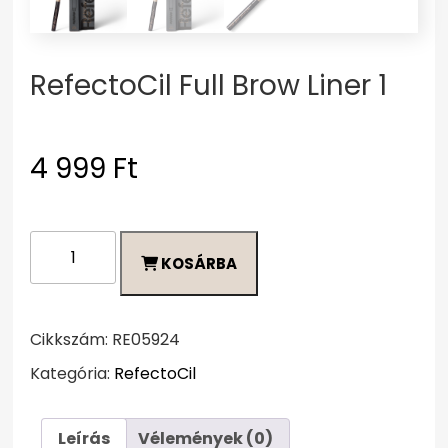
RefectoCil Full Brow Liner 1
4 999
Ft
RefectoCil
KOSÁRBA
Full
Brow
Liner
1
Cikkszám:
RE05924
mennyiség
Kategória:
RefectoCil
Leírás
Vélemények (0)