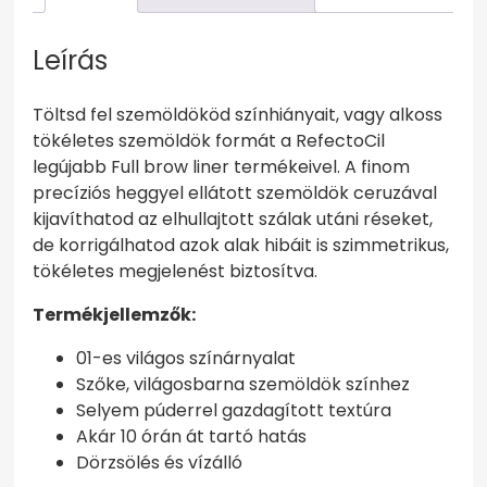
Leírás
Töltsd fel szemöldököd színhiányait, vagy alkoss
tökéletes szemöldök formát a RefectoCil
legújabb Full brow liner termékeivel. A finom
precíziós heggyel ellátott szemöldök ceruzával
kijavíthatod az elhullajtott szálak utáni réseket,
de korrigálhatod azok alak hibáit is szimmetrikus,
tökéletes megjelenést biztosítva.
Termékjellemzők:
01-es világos színárnyalat
Szőke, világosbarna szemöldök színhez
Selyem púderrel gazdagított textúra
Akár 10 órán át tartó hatás
Dörzsölés és vízálló