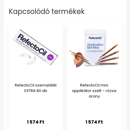
Kapcsolódó termékek
RefectoCil szemalátét
RefectoCil mini
EXTRA 80 db
applikátor szett – rózsa
arany
1 574
Ft
1 574
Ft