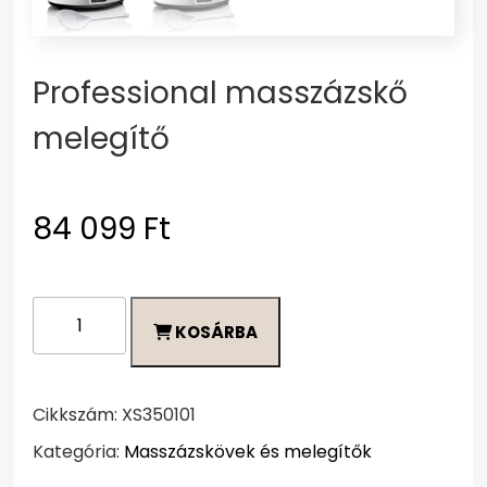
Professional masszázskő
melegítő
84 099
Ft
Professional
KOSÁRBA
masszázskő
melegítő
mennyiség
Cikkszám:
XS350101
Kategória:
Masszázskövek és melegítők