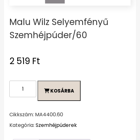
Malu Wilz Selyemfényű
Szemhéjpúder/60
2 519
Ft
Malu
KOSÁRBA
Wilz
Selyemfényű
Szemhéjpúder/60
mennyiség
Cikkszám:
MA4400.60
Kategória:
Szemhéjpúderek