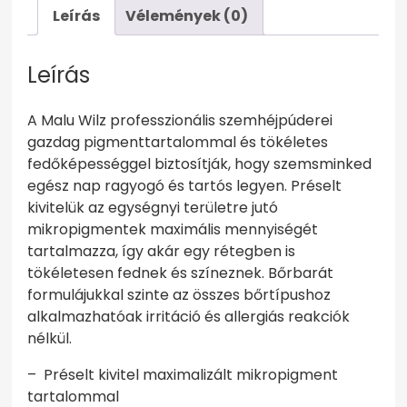
Leírás
Vélemények (0)
Leírás
A Malu Wilz professzionális szemhéjpúderei
gazdag pigmenttartalommal és tökéletes
fedőképességgel biztosítják, hogy szemsminked
egész nap ragyogó és tartós legyen. Préselt
kivitelük az egységnyi területre jutó
mikropigmentek maximális mennyiségét
tartalmazza, így akár egy rétegben is
tökéletesen fednek és színeznek. Bőrbarát
formulájukkal szinte az összes bőrtípushoz
alkalmazhatóak irritáció és allergiás reakciók
nélkül.
– Préselt kivitel maximalizált mikropigment
tartalommal