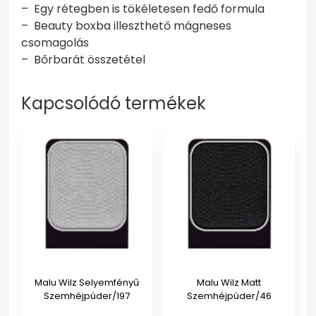
– Egy rétegben is tökéletesen fedő formula
– Beauty boxba illeszthető mágneses
csomagolás
– Bőrbarát összetétel
Kapcsolódó termékek
Malu Wilz Selyemfényű
Malu Wilz Matt
Szemhéjpúder/197
Szemhéjpúder/46