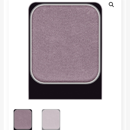
Masszázskövek és melegítők
Premade Szempillák
APIS Kozmetikumok
Munkaruhák
Gyantapatronok 100ml
Kozmetikai gépek, Sterilizálók
Smink
Ápolók, Paraffin kiegészítők
Sara Beauty Spa
Ragasztók
BCN Mezoterápia
PureDerm Fátyolmaszk
Gyantapatronok 15-30ml
Berendezések, bútorok
Malu Wilz
Sminktetoválás
Fürdősók
Masszázskrémek
Stella Beauty Masszázs
Szempillák
Courtin
Reklámanyagok
Gyantapatronok 75ml
Nouveau Contour
Szempilla és Szemöldök
Masszázsolajok
Testápolás, Alakformálás
fito.C NATURALS
Tégelyek
Prémium gyantatermékek
Egyéb kiegészítők
Testápolás, Alakformálás
YAMUNA
Henriëtte Faroche
Elő- és utóápolók
2 az 1-ben LashLift & BrowLift termékek
Kiegészítők, textilek
Lanéche
Gyantagyöngy, gyantakorong
Lashlift és Browlift kiegészítők
Masszírozó krémek
PRESTIGE BY YAMUNA
Gyantapapírok
Szempilla lifting, Szemöldök formázás
Növényi alapú masszázsolajok
Santana
Kiegészítők gyantázáshoz
Szempilla- és szemöldökfestés
Szappanok, fürdőbombák
SKIN BY YAMUNA
Konzervgyanták, tégelyes gyanták
Testkezelő gélek és krémek
Stella Beauty