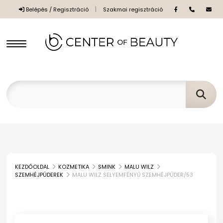
|
Belépés / Regisztráció
Szakmai regisztráció
Long Lashes Műszempilla
UV LED szempillaépítés
Arcápolók
KEZDŐOLDAL
KOZMETIKA
SMINK
MALU WILZ
SZEMHÉJPÚDEREK
MALU WILZ SELYEMFÉNYŰ SZEMHÉJPÚDER/53
Csipeszek
Anaconda Professional
Kozmetikai Kiegészítők
Paraffinok
Kiegészítők
ROSA GRAF
Ecsetek, spatulák, tálak
Gyantázás, Szőrtelenítés
Pedikűrös eszközök
Masszázságyak
Műszempillák
Solanie
Frottír termékek, Huzatok
Gyantamelegítők
Kozmetikai gépek, berendezések
Pedikűrös székek eszközök