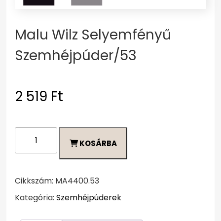
Malu Wilz Selyemfényű
Szemhéjpúder/53
2 519
Ft
Malu
KOSÁRBA
Wilz
Selyemfényű
Szemhéjpúder/53
mennyiség
Cikkszám:
MA4400.53
Kategória:
Szemhéjpúderek