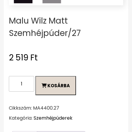
Malu Wilz Matt
Szemhéjpúder/27
2 519
Ft
Malu
KOSÁRBA
Wilz
Matt
Szemhéjpúder/27
mennyiség
Cikkszám:
MA4400.27
Kategória:
Szemhéjpúderek