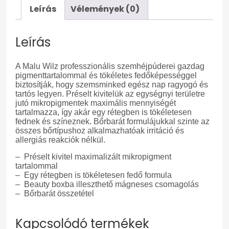
Leírás
Vélemények (0)
Leírás
A Malu Wilz professzionális szemhéjpúderei gazdag
pigmenttartalommal és tökéletes fedőképességgel
biztosítják, hogy szemsminked egész nap ragyogó és
tartós legyen. Préselt kivitelük az egységnyi területre
jutó mikropigmentek maximális mennyiségét
tartalmazza, így akár egy rétegben is tökéletesen
fednek és színeznek. Bőrbarát formulájukkal szinte az
összes bőrtípushoz alkalmazhatóak irritáció és
allergiás reakciók nélkül.
– Préselt kivitel maximalizált mikropigment
tartalommal
– Egy rétegben is tökéletesen fedő formula
– Beauty boxba illeszthető mágneses csomagolás
– Bőrbarát összetétel
Kapcsolódó termékek