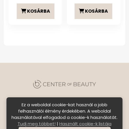
KOSÁRBA
KOSÁRBA
Ez a weboldal cookie-kat használ a jobb
felhasználói élmény érdekében. A weboldal
használatával elfogadod a cookie-k használatát.
Szállítási feltételek
|
Általános Szerződési
Tudj meg többet!
|
Használt cookie-k listája
Feltételek
|
Bejelentkezés