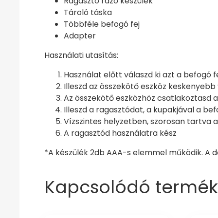
Ragasztó rázó készülék
Tároló táska
Többféle befogó fej
Adapter
Használati utasítás:
Használat előtt válaszd ki azt a befogó 
Illeszd az összekötő eszköz keskenyebb
Az összekötő eszközhöz csatlakoztasd az
Illeszd a ragasztódat, a kupakjával a be
Vízszintes helyzetben, szorosan tartva 
A ragasztód használatra kész
*A készülék 2db AAA-s elemmel működik. A 
Kapcsolódó termék