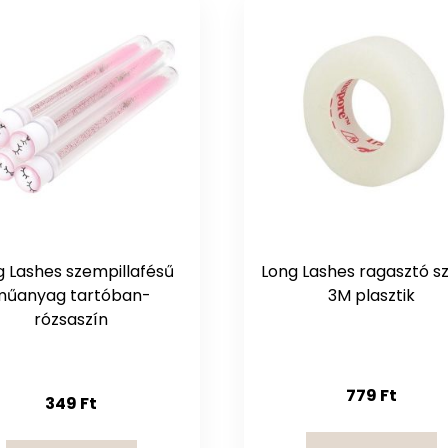
g Lashes szempillafésű
Long Lashes ragasztó s
műanyag tartóban-
3M plasztik
rózsaszín
779
Ft
349
Ft