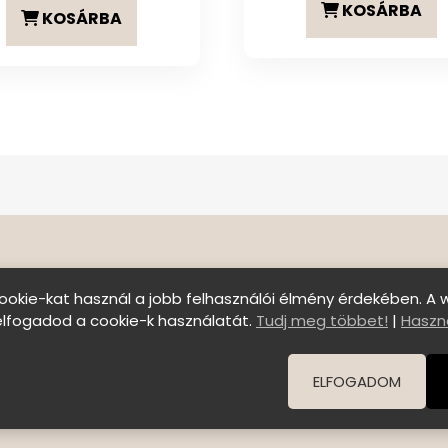
KOSÁRBA
KOSÁRBA
ookie-kat használ a jobb felhasználói élmény érdekében. A 
elfogadod a cookie-k használatát.
Tudj meg többet!
|
Haszná
Szállítási feltételek
|
Általános Szerződési Felt
© Copyright 2026 C E N T E R o f B E A U T Y | All Right
ELFOGADOM