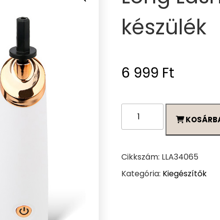
készülék
6 999
Ft
Long
KOSÁRB
Lashes
ragasztó
rázó
készülék
Cikkszám:
LLA34065
mennyiség
Kategória:
Kiegészítők