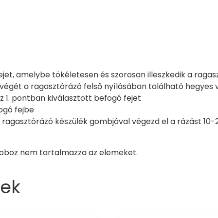
fejet, amelybe tökéletesen és szorosan illeszkedik a ragas
 végét a ragasztórázó felső nyílásában található hegyes
 1. pontban kiválasztott befogó fejet
fogó fejbe
a ragasztórázó készülék gombjával végezd el a rázást 10
doboz nem tartalmazza az elemeket.
ek