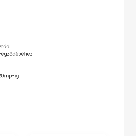
ztód.
 végződéséhez
-20mp-ig