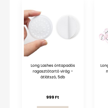
Long Lashes öntapadós
Lon
ragasztótartó virág –
átlátszó, 5db
999
Ft