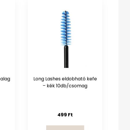
zalag
Long Lashes eldobható kefe
– kék 10db/csomag
499
Ft