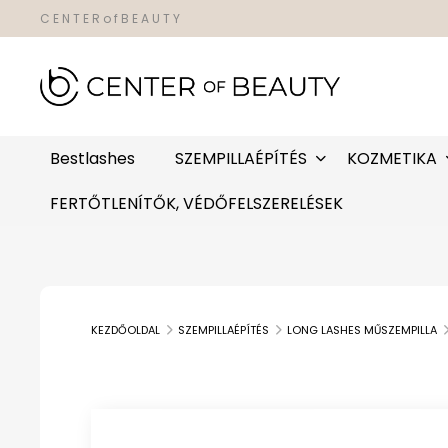
C E N T E R o f B E A U T Y
Bestlashes
SZEMPILLAÉPÍTÉS
KOZMETIKA
FERTŐTLENÍTŐK, VÉDŐFELSZERELÉSEK
KEZDŐOLDAL
SZEMPILLAÉPÍTÉS
LONG LASHES MŰSZEMPILLA