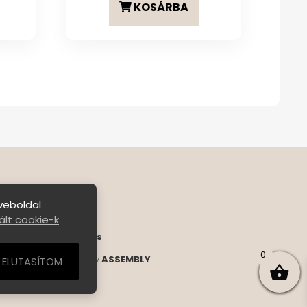
KOSÁRBA
weboldal
lt cookie-k
ételek
|
Bejelentkezés
0
s Reserved. | Designed by
ASSEMBLY
ELUTASÍTOM