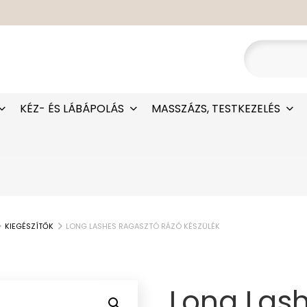
KÉZ- ÉS LÁBÁPOLÁS
MASSZÁZS, TESTKEZELÉS
KIEGÉSZÍTŐK
LONG LASHES RAGASZTÓ RÁZÓ KÉSZÜLÉK
Long Lash