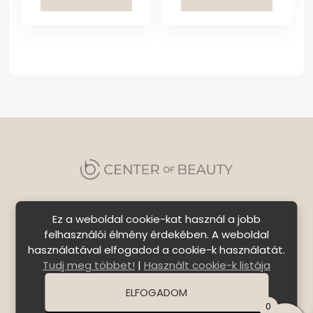
Ez a weboldal cookie-kat használ a jobb
felhasználói élmény érdekében. A weboldal
használatával elfogadod a cookie-k használatát.
Szállítási feltételek
|
Általános Szerződési
Tudj meg többet!
|
Használt cookie-k listája
Feltételek
|
Bejelentkezés
ELFOGADOM
© Copyright 2026 C E N T E R o f B E A U T Y | All Rights
0
Reserved. | Designed by
ASSEMBLY