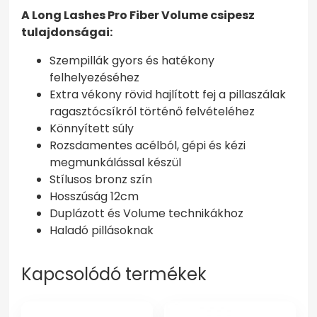
A Long Lashes Pro Fiber Volume csipesz
tulajdonságai:
Szempillák gyors és hatékony
felhelyezéséhez
Extra vékony rövid hajlított fej a pillaszálak
ragasztócsíkról történő felvételéhez
Könnyített súly
Rozsdamentes acélból, gépi és kézi
megmunkálással készül
Stílusos bronz szín
Hosszúság 12cm
Duplázott és Volume technikákhoz
Haladó pillásoknak
Kapcsolódó termékek