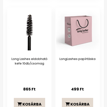
Long Lashes eldobható
LongLashes papírtáska
kefe 10db/csomag
865
Ft
499
Ft
KOSÁRBA
KOSÁRBA