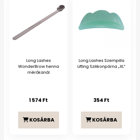
Long Lashes
Long Lashes Szempilla
WonderBrow henna
Lifting Szilikonpárna „XL”
mérőkanál
1 574
Ft
354
Ft
KOSÁRBA
KOSÁRBA