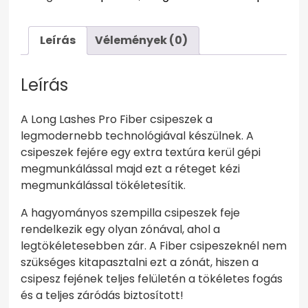
-
Keskeny
fejű,
Leírás
Vélemények (0)
Bronz
mennyiség
Leírás
A Long Lashes Pro Fiber csipeszek a
legmodernebb technológiával készülnek. A
csipeszek fejére egy extra textúra kerül gépi
megmunkálással majd ezt a réteget kézi
megmunkálással tökéletesítik.
A hagyományos szempilla csipeszek feje
rendelkezik egy olyan zónával, ahol a
legtökéletesebben zár. A Fiber csipeszeknél nem
szükséges kitapasztalni ezt a zónát, hiszen a
csipesz fejének teljes felületén a tökéletes fogás
és a teljes záródás biztosított!