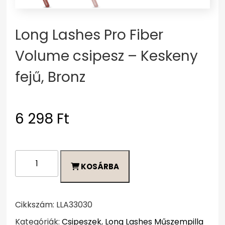
Long Lashes Pro Fiber
Volume csipesz – Keskeny
fejű, Bronz
6 298
Ft
Long
KOSÁRBA
Lashes
Pro
Fiber
Volume
Cikkszám:
LLA33030
csipesz
Kategóriák:
Csipeszek
,
Long Lashes Műszempilla