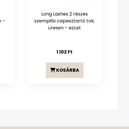
s
Long Lashes 2 részes
ó –
szempilla csipesztartó tok,
üresen – ezüst
1 102
Ft
KOSÁRBA