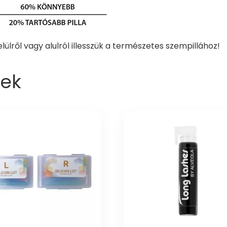
elülről vagy alulról illesszük a természetes szempillához!
ek