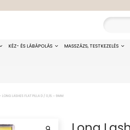
KÉZ- ÉS LÁBÁPOLÁS
MASSZÁZS, TESTKEZELÉS
LONG LASHES FLAT PILLA D / 0,15 – 9MM
Long Lashe