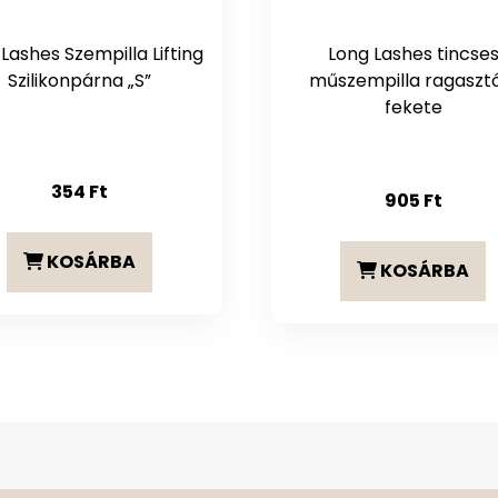
Lashes Szempilla Lifting
Long Lashes tincse
Szilikonpárna „S”
műszempilla ragaszt
fekete
354
Ft
905
Ft
KOSÁRBA
KOSÁRBA