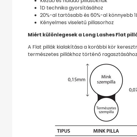
Kezdő és haladó pillásoknak
1D technika gyorsításához
20%-al tartósabb és 60%-al könnyebb 1D
Kényelmes viseletű pillasorhoz
Miért különlegesek a Long Lashes Flat pill
A Flat pillák kialakítása a korábbi kör kere
természetes pillákhoz történő ragasztásához. 