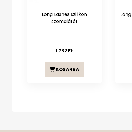
Long Lashes szilikon
Long 
szemalátét
1 732
Ft
KOSÁRBA