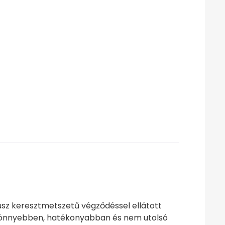
usz keresztmetszetű végződéssel ellátott
y könnyebben, hatékonyabban és nem utolsó