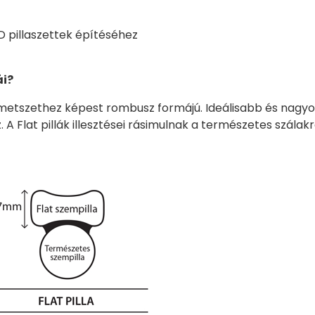
 pillaszettek építéséhez
ái?
sztmetszethez képest rombusz formájú. Ideálisabb és nagyo
A Flat pillák illesztései rásimulnak a természetes szálakr