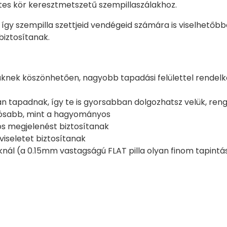
es kör keresztmetszetű szempillaszálakhoz.
, így szempilla szettjeid vendégeid számára is viselhető
biztosítanak.
letüknek köszönhetően, nagyobb tapadási felülettel rendel
an tapadnak, így te is gyorsabban dolgozhatsz velük, re
artósabb, mint a hagyományos
os megjelenést biztosítanak
iseletet biztosítanak
ál (a 0.15mm vastagságú FLAT pilla olyan finom tapintású