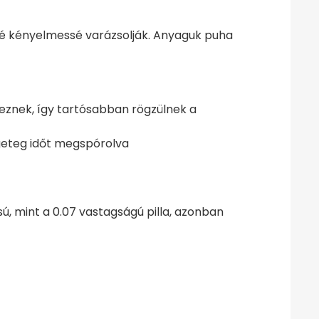
bbé kényelmessé varázsolják. Anyaguk puha
keznek, így tartósabban rögzülnek a
ngeteg időt megspórolva
, mint a 0.07 vastagságú pilla, azonban