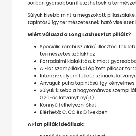
sorban gyorsabban illeszthetőek a természet
Súlyuk kisebb mint a megszokott pillaszálaké
tapintású így természetesnek ható viseletet 
Miért válaszd a Long Lashes Flat pilláít?
Speciális rombusz alakú illesztési felü
természetes szálakhoz
Forradalmi kialakításuk miatt gyorsabb
A Flat szempillákkal épített pillasor t
Intenzív selyem fekete színűek, látvány
Anyaguk puha tapintású, így kényelmes v
Súlyuk kisebb a hagyományos szempillákn
0.20-as látványt nyújt)
Könnyű felhelyezni őket
Elérhető: C, CC és D ívekben
A Flat pillák ideálisak: