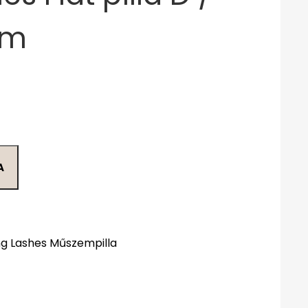
mm
A
g Lashes Műszempilla