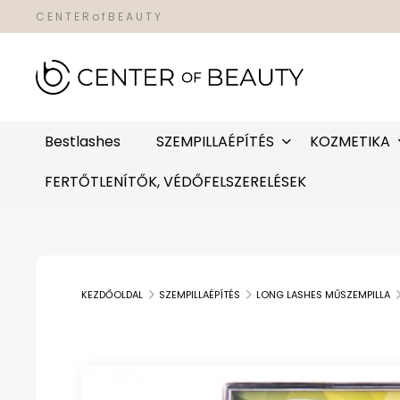
C E N T E R o f B E A U T Y
Bestlashes
SZEMPILLAÉPÍTÉS
KOZMETIKA
FERTŐTLENÍTŐK, VÉDŐFELSZERELÉSEK
KEZDŐOLDAL
SZEMPILLAÉPÍTÉS
LONG LASHES MŰSZEMPILLA