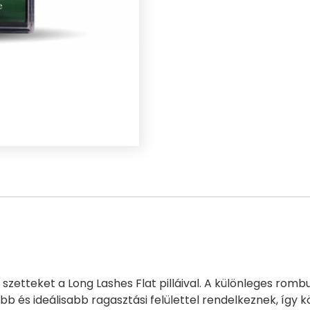
zetteket a Long Lashes Flat pilláival. A különleges romb
b és ideálisabb ragasztási felülettel rendelkeznek, íg