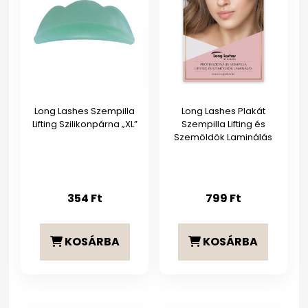
Long Lashes Szempilla
Long Lashes Plakát
Lifting Szilikonpárna „XL”
Szempilla Lifting és
Szemöldök Laminálás
354
Ft
799
Ft
KOSÁRBA
KOSÁRBA