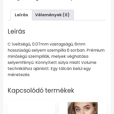
6mm
mennyiség
Leírás
Vélemények (0)
Leírás
C íveltségű, 0.07mm vastagságú, 6mm
hosszúságú selyem szempilla 6 sorban. Prémium
minőségű szempillák, melyek véghatása
selyemfényű. Könnyített súlya miatt Volume
technikához ajánlott. Egy tálcán belül egy
méretezés.
Kapcsolódó termékek