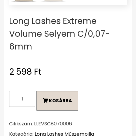
Long Lashes Extreme
Volume Selyem C/0,07-
6mm
2 598
Ft
Long
KOSÁRBA
Lashes
Extreme
Volume
Selyem
Cikkszám:
LLEVSC8070006
C/0,07-
Kategória:
Long Lashes Műszempilla