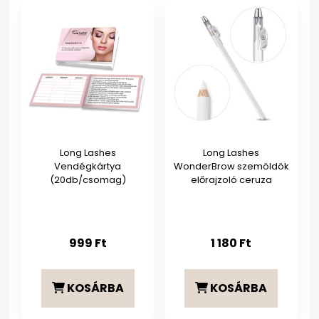
Long Lashes
Long Lashes
Vendégkártya
WonderBrow szemöldök
(20db/csomag)
előrajzoló ceruza
999
Ft
1 180
Ft
KOSÁRBA
KOSÁRBA