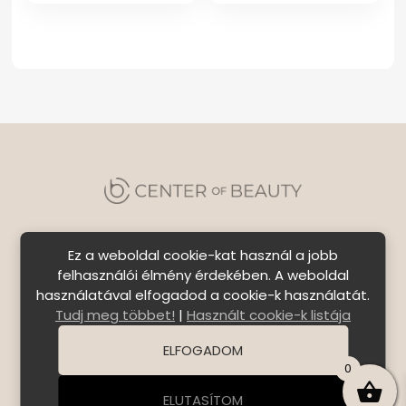
Ez a weboldal cookie-kat használ a jobb
felhasználói élmény érdekében. A weboldal
használatával elfogadod a cookie-k használatát.
Szállítási feltételek
|
Általános Szerződési
Tudj meg többet!
|
Használt cookie-k listája
Feltételek
|
Bejelentkezés
ELFOGADOM
© Copyright 2026 C E N T E R o f B E A U T Y | All Rights
0
Reserved. | Designed by
ASSEMBLY
ELUTASÍTOM