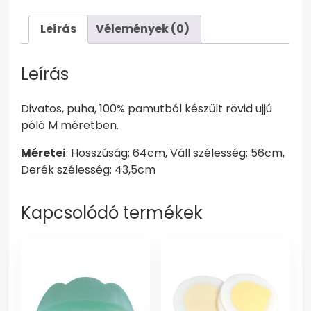
M
mennyiség
Leírás
Vélemények (0)
Leírás
Divatos, puha, 100% pamutból készült rövid ujjú
póló M méretben.
Méretei
: Hosszúság: 64cm, Váll szélesség: 56cm,
Derék szélesség: 43,5cm
Kapcsolódó termékek