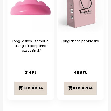
Long Lashes Szempilla
LongLashes papírtáska
Lifting Szilikonpárna
rózsaszín „L”
314
Ft
499
Ft
KOSÁRBA
KOSÁRBA