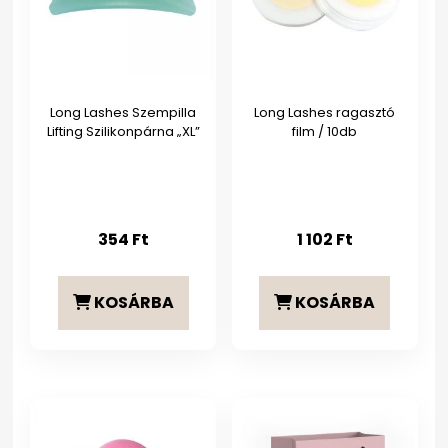
Long Lashes Szempilla
Long Lashes ragasztó
Lifting Szilikonpárna „XL”
film / 10db
354
Ft
1 102
Ft
KOSÁRBA
KOSÁRBA